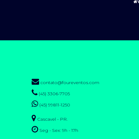
contato@foureventos.com
(45) 3306-7705
(45) 99811-1250
Cascavel - PR.
Seg - Sex: 9h - 17h