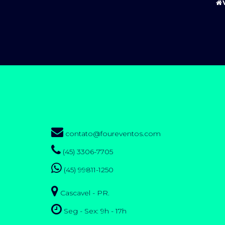
contato@foureventos.com
(45) 3306-7705
(45) 99811-1250
Cascavel - PR.
Seg - Sex: 9h - 17h