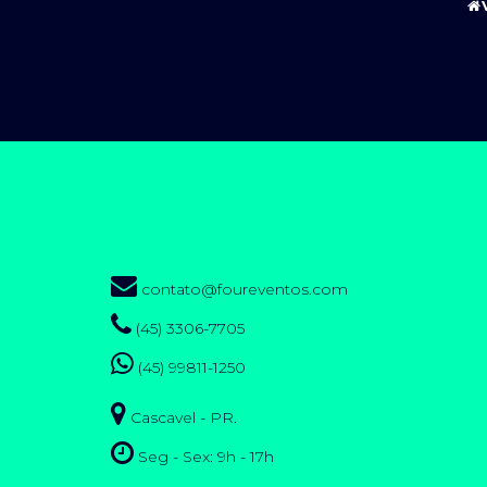
contato@foureventos.com
(45) 3306-7705
(45) 99811-1250
Cascavel - PR.
Seg - Sex: 9h - 17h