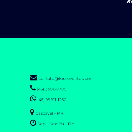
contato@foureventos.com
(45) 3306-7705
(45) 99811-1250
Cascavel - PR.
Seg - Sex: 9h - 17h