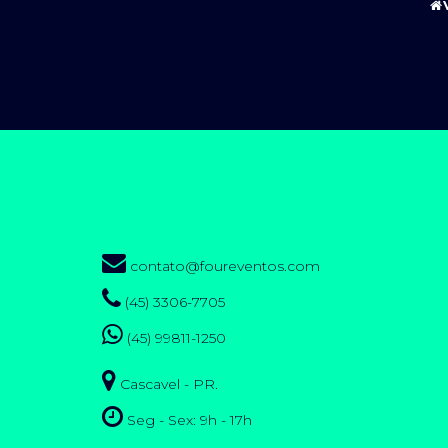
contato@foureventos.com
(45) 3306-7705
(45) 99811-1250
Cascavel - PR.
Seg - Sex: 9h - 17h