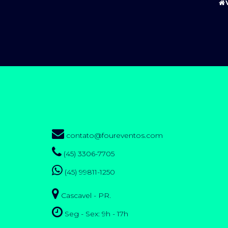
contato@foureventos.com
(45) 3306-7705
(45) 99811-1250
Cascavel - PR.
Seg - Sex: 9h - 17h