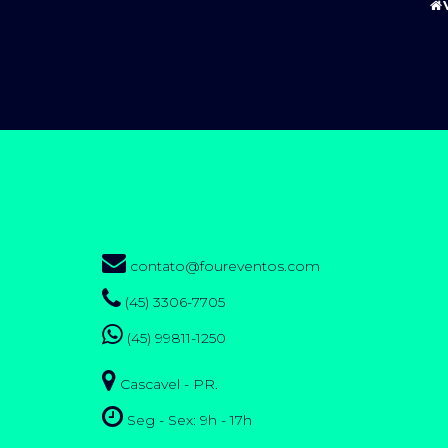
contato@foureventos.com
(45) 3306-7705
(45) 99811-1250
Cascavel - PR.
Seg - Sex: 9h - 17h