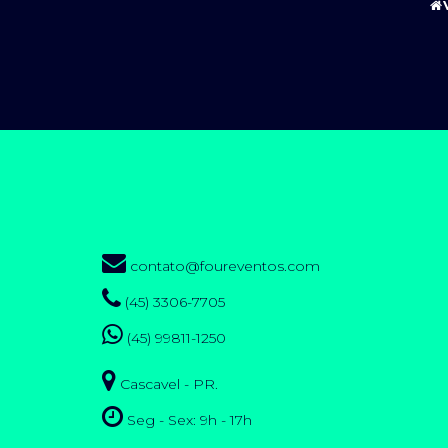
contato@foureventos.com
(45) 3306-7705
(45) 99811-1250
Cascavel - PR.
Seg - Sex: 9h - 17h