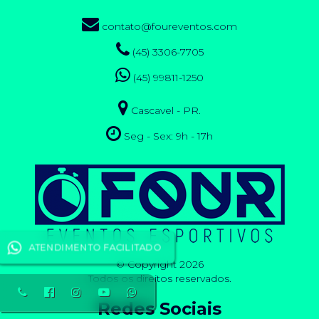
contato@foureventos.com
(45) 3306-7705
(45) 99811-1250
Cascavel - PR.
Seg - Sex: 9h - 17h
ATENDIMENTO FACILITADO
© Copyright 2026
Todos os direitos reservados.
Redes Sociais