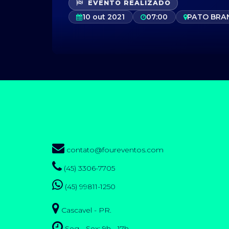
EVENTO REALIZADO
10 out 2021
07:00
PATO BRA
contato@foureventos.com
(45) 3306-7705
(45) 99811-1250
Cascavel - PR.
Seg - Sex: 9h - 17h