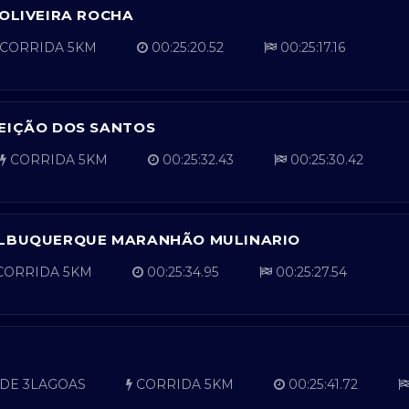
 OLIVEIRA ROCHA
CORRIDA 5KM
00:25:20.52
00:25:17.16
EIÇÃO DOS SANTOS
CORRIDA 5KM
00:25:32.43
00:25:30.42
ALBUQUERQUE MARANHÃO MULINARIO
ORRIDA 5KM
00:25:34.95
00:25:27.54
DE 3LAGOAS
CORRIDA 5KM
00:25:41.72