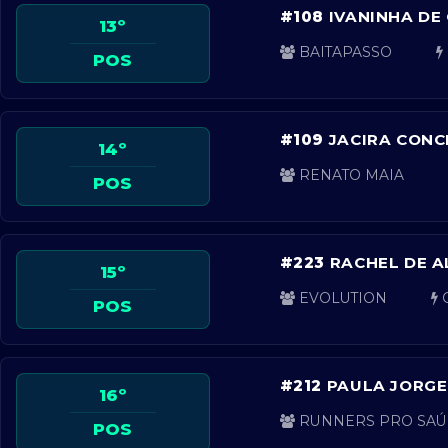
#108
IVANINHA DE
13º
BAITAPASSO
POS
#109
JACIRA CONC
14º
RENATO MAIA
POS
#223
RACHEL DE 
15º
EVOLUTION
C
POS
#212
PAULA JORGE
16º
RUNNERS PRO SAÚ
POS