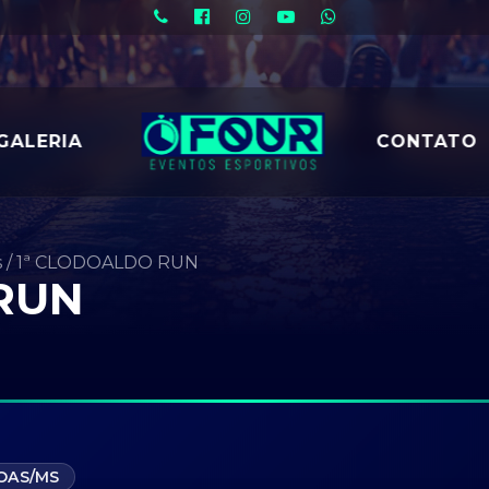
GALERIA
CONTATO
s
/
1ª CLODOALDO RUN
RUN
OAS/MS