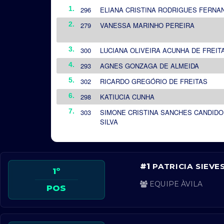
#1
PATRICIA SIEVE
1º
EQUIPE ÀVILA
POS