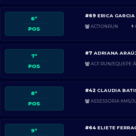
#69
ERICA GARCIA
6º
ACTIONRUN
POS
#7
ADRIANA ARAÚ
7º
ACF.RUN/EQUEPE Á
POS
#42
CLAUDIA BAT
8º
ASSESSORIA KMS/J
POS
#64
ELIETE FERRA
9º