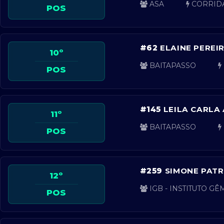
ASA
CORRID
POS
#62
ELAINE PEREIR
10º
BAITAPASSO
POS
#145
LEILA CARLA
11º
BAITAPASSO
POS
#259
SIMONE PATR
12º
IGB - INSTITUTO G
POS