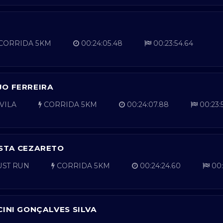
CORRIDA 5KM
00:24:05.48
00:23:54.64
JO FERREIRA
VILA
CORRIDA 5KM
00:24:07.88
00:23:
ISTA CEZARETO
UST RUN
CORRIDA 5KM
00:24:24.60
00:
CINI GONÇALVES SILVA