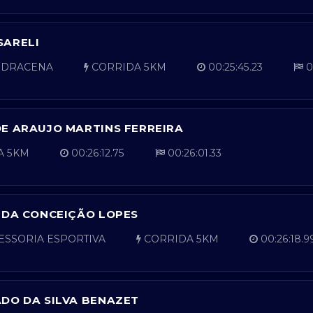
SARELI
 DRACENA
CORRIDA 5KM
00:25:45.23
0
E ARAUJO MARTINS FERREIRA
A 5KM
00:26:12.75
00:26:01.33
 DA CONCEIÇÃO LOPES
ESSORIA ESPORTIVA
CORRIDA 5KM
00:26:18.9
DO DA SILVA BENAZET