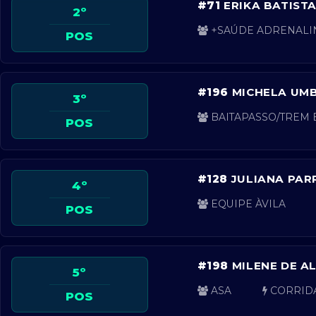
#71
ERIKA BATISTA
2º
+SAÚDE ADRENALI
POS
#196
MICHELA UMB
3º
BAITAPASSO/TREM 
POS
#128
JULIANA PAR
4º
EQUIPE ÀVILA
POS
#198
MILENE DE A
5º
ASA
CORRID
POS