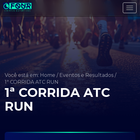
Tog
navi
Você está em: Home
/
Eventos e Resultados
/
1ª CORRIDA ATC RUN
1ª CORRIDA ATC
RUN