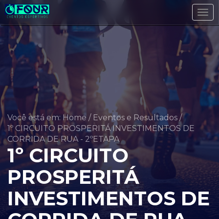
Tog
navi
Você está em: Home
/
Eventos e Resultados
/
1º CIRCUITO PROSPERITÁ INVESTIMENTOS DE
CORRIDA DE RUA - 2ºETAPA
1º CIRCUITO
PROSPERITÁ
INVESTIMENTOS DE