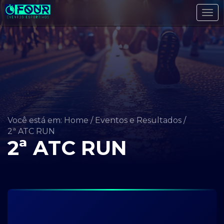
Tog
navi
Você está em: Home
/
Eventos e Resultados
/
2ª ATC RUN
2ª ATC RUN