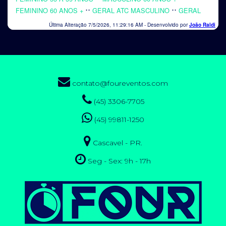
contato@foureventos.com
(45) 3306-7705
(45) 99811-1250
Cascavel - PR.
Seg - Sex: 9h - 17h