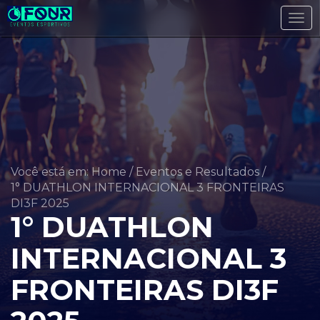
Tog
navi
Você está em: Home
/
Eventos e Resultados
/
1° DUATHLON INTERNACIONAL 3 FRONTEIRAS
DI3F 2025
1° DUATHLON
INTERNACIONAL 3
FRONTEIRAS DI3F