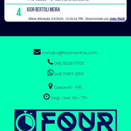
contato@foureventos.com
(45) 3306-7705
(45) 99811-1250
Cascavel - PR.
Seg - Sex: 9h - 17h