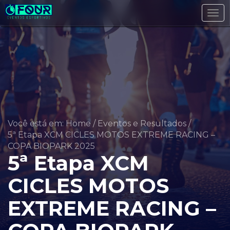
Tog
navi
Você está em: Home
/
Eventos e Resultados
/
5ª Etapa XCM CICLES MOTOS EXTREME RACING –
COPA BIOPARK 2025
5ª Etapa XCM
CICLES MOTOS
EXTREME RACING –