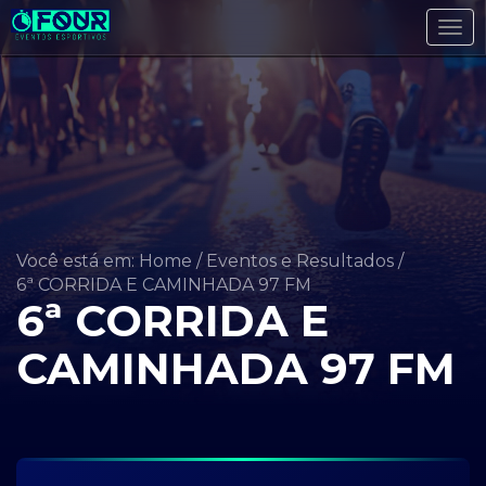
Tog
navi
Você está em: Home
/
Eventos e Resultados
/
6ª CORRIDA E CAMINHADA 97 FM
6ª CORRIDA E
CAMINHADA 97 FM