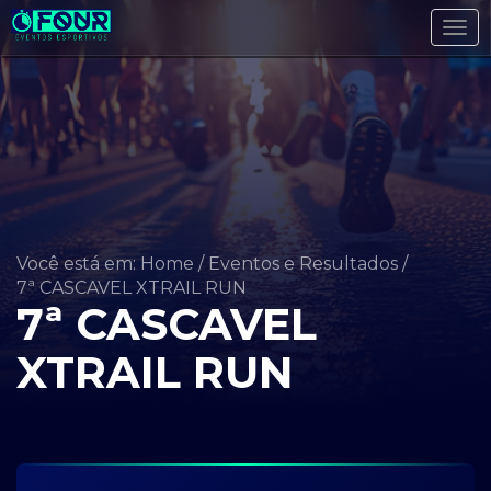
Tog
navi
Você está em: Home
/
Eventos e Resultados
/
7ª CASCAVEL XTRAIL RUN
7ª CASCAVEL
XTRAIL RUN