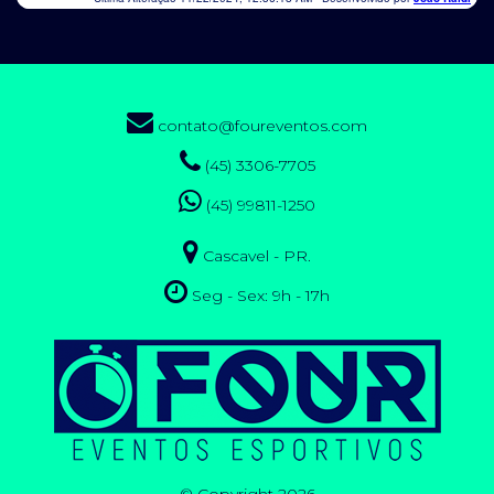
contato@foureventos.com
(45) 3306-7705
(45) 99811-1250
Cascavel - PR.
Seg - Sex: 9h - 17h