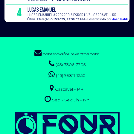
contato@foureventos.com
(45) 3306-7705
(45) 99811-1250
Cascavel - PR.
Seg - Sex: 9h - 17h