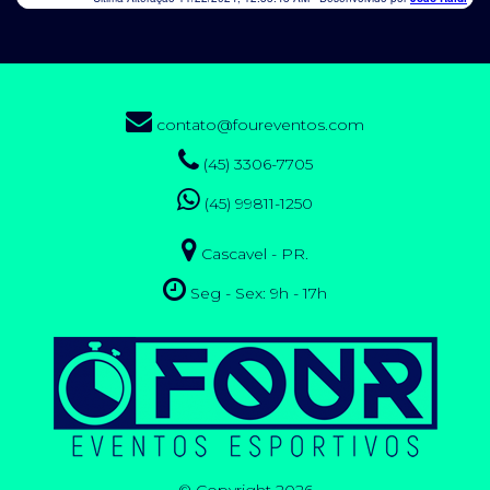
contato@foureventos.com
(45) 3306-7705
(45) 99811-1250
Cascavel - PR.
Seg - Sex: 9h - 17h