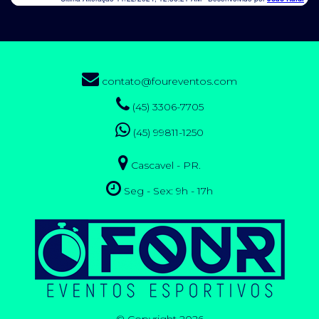
contato@foureventos.com
(45) 3306-7705
(45) 99811-1250
Cascavel - PR.
Seg - Sex: 9h - 17h