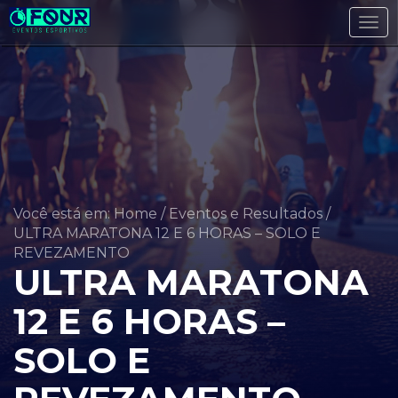
Tog
navi
Você está em: Home
/
Eventos e Resultados
/
ULTRA MARATONA 12 E 6 HORAS – SOLO E
REVEZAMENTO
ULTRA MARATONA
12 E 6 HORAS –
SOLO E