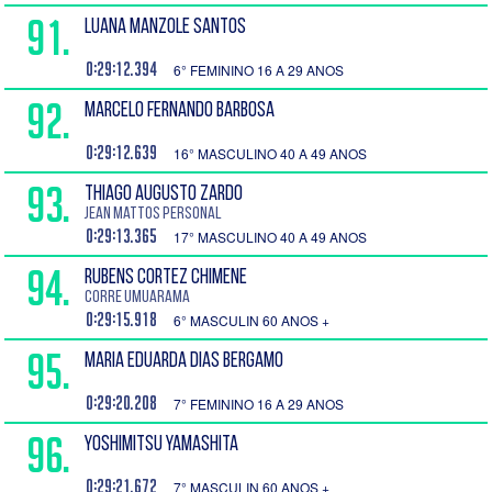
91.
LUANA MANZOLE SANTOS
0:29:12.394
6° FEMININO 16 A 29 ANOS
92.
MARCELO FERNANDO BARBOSA
0:29:12.639
16° MASCULINO 40 A 49 ANOS
93.
THIAGO AUGUSTO ZARDO
Jean Mattos Personal
0:29:13.365
17° MASCULINO 40 A 49 ANOS
94.
RUBENS CORTEZ CHIMENE
Corre Umuarama
0:29:15.918
6° MASCULIN 60 ANOS +
95.
MARIA EDUARDA DIAS BERGAMO
0:29:20.208
7° FEMININO 16 A 29 ANOS
96.
YOSHIMITSU YAMASHITA
0:29:21.672
7° MASCULIN 60 ANOS +