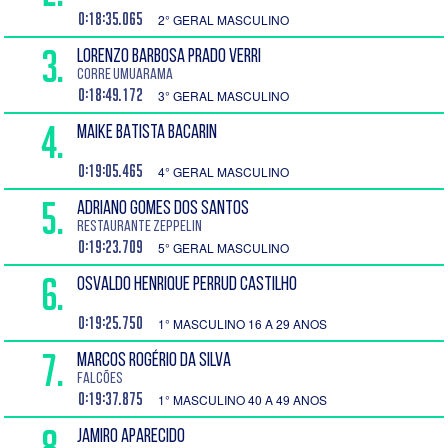
0:18:35.065
2° GERAL MASCULINO
3.
LORENZO BARBOSA PRADO VERRI
Corre Umuarama
0:18:49.172
3° GERAL MASCULINO
4.
MAIKE BATISTA BACARIN
0:19:05.465
4° GERAL MASCULINO
5.
ADRIANO GOMES DOS SANTOS
Restaurante Zeppelin
0:19:23.709
5° GERAL MASCULINO
6.
OSVALDO HENRIQUE PERRUD CASTILHO
0:19:25.750
1° MASCULINO 16 A 29 ANOS
7.
MARCOS ROGÉRIO DA SILVA
Falcões
0:19:37.875
1° MASCULINO 40 A 49 ANOS
8.
JAMIRO APARECIDO