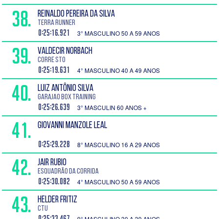
38.
REINALDO PEREIRA DA SILVA
Terra Runner
0:25:16.921
3° MASCULINO 50 A 59 ANOS
39.
VALDECIR NORBACH
Corre STO
0:25:19.631
4° MASCULINO 40 A 49 ANOS
40.
LUIZ ANTÔNIO SILVA
Garajao Box Training
0:25:26.639
3° MASCULIN 60 ANOS +
41.
GIOVANNI MANZOLE LEAL
0:25:29.228
8° MASCULINO 16 A 29 ANOS
42.
JAIR RUBIO
Esquadrão da Corrida
0:25:30.082
4° MASCULINO 50 A 59 ANOS
43.
HELDER FRITIZ
CTU
0:25:33.467
9° MASCULINO 30 A 39 ANOS