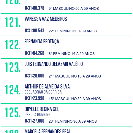
0:31:00.378
9° MASCULINO 50 A 59 ANOS
121.
VANESSA VAZ MEDEIROS
0:31:00.543
22° FEMININO 30 A 39 ANOS
122.
FERNANDA PROENÇA
0:31:04.268
8° FEMININO 16 A 29 ANOS
123.
LUIS FERNANDO DELAZARI VALÉRIO
0:31:20.600
21° MASCULINO 16 A 29 ANOS
124.
ARTHUR DE ALMEIDA SILVA
Esquadrão da Corrida
0:31:23.998
15° MASCULINO 30 A 39 ANOS
125.
DRYELLE REGINA GEL
Pérola Running
0:31:27.006
23° FEMININO 30 A 39 ANOS
MARCELA FERNANDES REAL