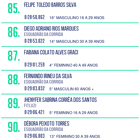
85.
FELIPE TOLEDO BARROS SILVA
0:28:50.862
16° MASCULINO 16 A 29 ANOS
86.
DIEGO ADRIANO RIOS MARQUES
Esquadrão da Corrida
0:28:53.022
14° MASCULINO 30 A 39 ANOS
87.
FABIANA COLATO ALVES GRACI
0:29:01.259
4° FEMININO 40 A 49 ANOS
88.
FERNANDO IRINEU DA SILVA
Esquadrão da Corrida
0:29:03.832
5° MASCULIN 60 ANOS +
89.
JHENYFER SABRINA CORRÊA DOS SANTOS
FitLuzi
0:29:06.421
5° FEMININO 16 A 29 ANOS
90.
DÉBORA PEIXOTO TORRES
Esquadrão da Corrida
0:29:06.803
13° FEMININO 30 A 39 ANOS