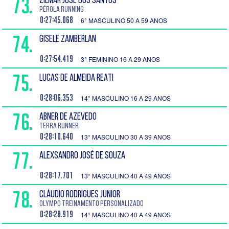
73.
ZILMAR JOSÉ DOS SANTOS
Pérola Running
0:27:45.068
6° MASCULINO 50 A 59 ANOS
74.
GISELE ZAMBERLAN
0:27:54.419
3° FEMININO 16 A 29 ANOS
75.
LUCAS DE ALMEIDA REATI
0:28:06.353
14° MASCULINO 16 A 29 ANOS
76.
ABNER DE AZEVEDO
Terra Runner
0:28:10.640
13° MASCULINO 30 A 39 ANOS
77.
ALEXSANDRO JOSÉ DE SOUZA
0:28:17.701
13° MASCULINO 40 A 49 ANOS
78.
CLÁUDIO RODRIGUES JUNIOR
Olympo Treinamento Personalizado
0:28:28.919
14° MASCULINO 40 A 49 ANOS