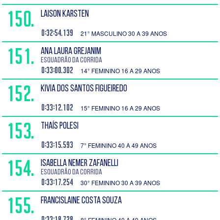
150.
LAISON KARSTEN
0:32:54.139
21° MASCULINO 30 A 39 ANOS
151.
ANA LAURA GREJANIM
Esquadrão da Corrida
0:33:00.302
14° FEMININO 16 A 29 ANOS
152.
KIVIA DOS SANTOS FIGUEIREDO
0:33:12.102
15° FEMININO 16 A 29 ANOS
153.
THAÍS POLESI
0:33:15.593
7° FEMININO 40 A 49 ANOS
154.
ISABELLA NEMER ZAFANELLI
Esquadrão da Corrida
0:33:17.254
30° FEMININO 30 A 39 ANOS
155.
FRANCISLAINE COSTA SOUZA
0:33:18.728
8° FEMININO 40 A 49 ANOS