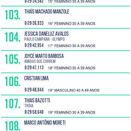
0:29:34.582
15° FEMININO 30 A 39 ANOS
103.
THAÍS MACHADO MANZOLE
0:29:36.933
16° FEMININO 30 A 39 ANOS
104.
JESSICA DANELUZ AVALOS
Paulo Campana - Olympo
0:29:42.954
17° FEMININO 30 A 39 ANOS
105.
JOYCE MARTO BARBOSA
Amigos que Correm
0:29:47.113
18° FEMININO 30 A 39 ANOS
106.
CRISTIAN LIMA
0:29:48.044
19° MASCULINO 40 A 49 ANOS
107.
THAIS BAZOTTI
Tróia
0:29:58.640
19° FEMININO 30 A 39 ANOS
108.
MARCO ANTÔNIO MORETI