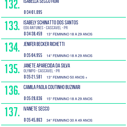
132.
ISABELLA SECCO FIORI
0:34:01.095
133.
ISABELY SCHINATTO DOS SANTOS
Edu Antunes - Cascavel - PR
0:34:38.459
13° FEMININO 18 A 29 ANOS
134.
JENIFER BECKER RICHETTI
0:35:04.955
14° FEMININO 18 A 29 ANOS
135.
JANETE APARECIDA DA SILVA
Olympo - Cascavel - PR
0:35:21.581
13° FEMININO 50 ANOS +
136.
CAMILA PAOLA COUTINHO BUZINARI
0:35:28.036
15° FEMININO 18 A 29 ANOS
137.
IVANETE SECCO
0:35:45.863
34° FEMININO 30 A 49 ANOS