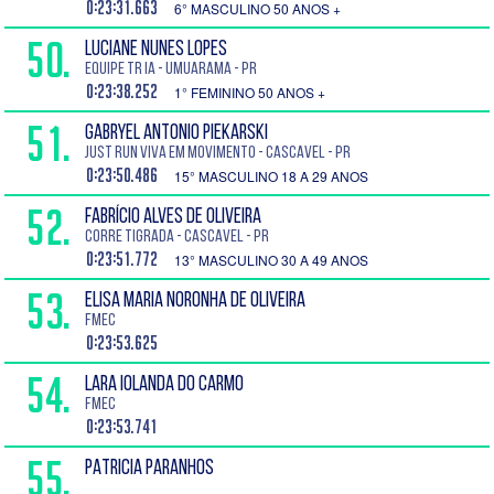
0:23:31.663
6° MASCULINO 50 ANOS +
50.
LUCIANE NUNES LOPES
Equipe Tr ia - Umuarama - PR
0:23:38.252
1° FEMININO 50 ANOS +
51.
GABRYEL ANTONIO PIEKARSKI
Just Run Viva em movimento - Cascavel - PR
0:23:50.486
15° MASCULINO 18 A 29 ANOS
52.
FABRÍCIO ALVES DE OLIVEIRA
Corre Tigrada - Cascavel - PR
0:23:51.772
13° MASCULINO 30 A 49 ANOS
53.
ELISA MARIA NORONHA DE OLIVEIRA
FMEC
0:23:53.625
54.
LARA IOLANDA DO CARMO
FMEC
0:23:53.741
55.
PATRICIA PARANHOS