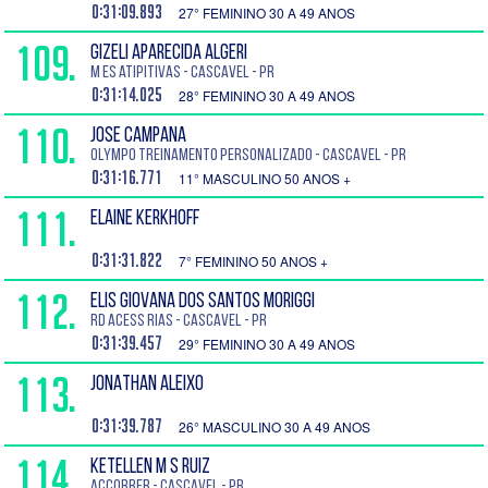
0:31:09.893
27° FEMININO 30 A 49 ANOS
109.
GIZELI APARECIDA ALGERI
M es atipitivas - Cascavel - PR
0:31:14.025
28° FEMININO 30 A 49 ANOS
110.
JOSE CAMPANA
OLYMPO TREINAMENTO PERSONALIZADO - Cascavel - PR
0:31:16.771
11° MASCULINO 50 ANOS +
111.
ELAINE KERKHOFF
0:31:31.822
7° FEMININO 50 ANOS +
112.
ELIS GIOVANA DOS SANTOS MORIGGI
RD Acess rias - Cascavel - PR
0:31:39.457
29° FEMININO 30 A 49 ANOS
113.
JONATHAN ALEIXO
0:31:39.787
26° MASCULINO 30 A 49 ANOS
114.
KETELLEN M S RUIZ
Accorrer - Cascavel - PR