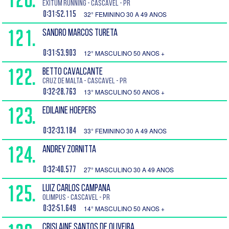
EXITUM RUNNING - Cascavel - PR
0:31:52.115
32° FEMININO 30 A 49 ANOS
121.
SANDRO MARCOS TURETA
0:31:53.903
12° MASCULINO 50 ANOS +
122.
BETTO CAVALCANTE
Cruz de Malta - Cascavel - PR
0:32:28.763
13° MASCULINO 50 ANOS +
123.
EDILAINE HOEPERS
0:32:33.184
33° FEMININO 30 A 49 ANOS
124.
ANDREY ZORNITTA
0:32:40.577
27° MASCULINO 30 A 49 ANOS
125.
LUIZ CARLOS CAMPANA
Olimpus - Cascavel - PR
0:32:51.649
14° MASCULINO 50 ANOS +
CRISLAINE SANTOS DE OLIVEIRA