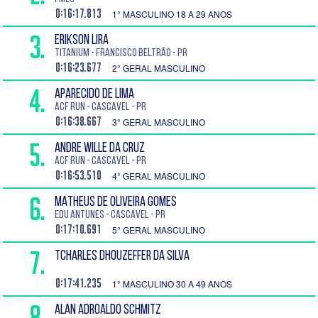
0:16:17.813
1° MASCULINO 18 A 29 ANOS
3.
ERIKSON LIRA
TITANIUM - Francisco Beltrão - PR
0:16:23.677
2° GERAL MASCULINO
4.
APARECIDO DE LIMA
ACF run - Cascavel - PR
0:16:38.667
3° GERAL MASCULINO
5.
ANDRE WILLE DA CRUZ
ACF run - Cascavel - PR
0:16:53.510
4° GERAL MASCULINO
6.
MATHEUS DE OLIVEIRA GOMES
Edu Antunes - Cascavel - PR
0:17:10.691
5° GERAL MASCULINO
7.
TCHARLES DHOUZEFFER DA SILVA
0:17:41.235
1° MASCULINO 30 A 49 ANOS
8.
ALAN ADROALDO SCHMITZ