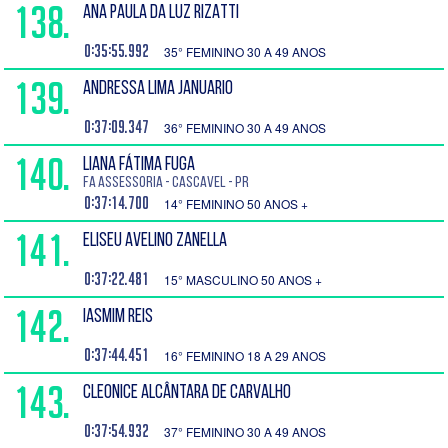
138.
ANA PAULA DA LUZ RIZATTI
0:35:55.992
35° FEMININO 30 A 49 ANOS
139.
ANDRESSA LIMA JANUARIO
0:37:09.347
36° FEMININO 30 A 49 ANOS
140.
LIANA FÁTIMA FUGA
FA Assessoria - Cascavel - PR
0:37:14.700
14° FEMININO 50 ANOS +
141.
ELISEU AVELINO ZANELLA
0:37:22.481
15° MASCULINO 50 ANOS +
142.
IASMIM REIS
0:37:44.451
16° FEMININO 18 A 29 ANOS
143.
CLEONICE ALCÂNTARA DE CARVALHO
0:37:54.932
37° FEMININO 30 A 49 ANOS