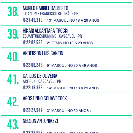
38.
MURILO GABRIEL DALBERTO
TITANIUM - Francisco Beltrão - PR
0:21:49.310
13° MASCULINO 18 A 29 ANOS
39.
HIKARI ALCÂNTARA TROCKI
EduantunesRunning - Cascavel - PR
0:22:02.568
2° FEMININO 18 A 29 ANOS
40.
ANDERSON LUIS SANTIN
0:22:08.248
9° MASCULINO 30 A 49 ANOS
41.
CARLOS DE OLIVEIRA
ACF run - Cascavel - PR
0:22:16.386
14° MASCULINO 18 A 29 ANOS
42.
AGOSTINHO SCHAVETOCK
0:22:27.947
3° MASCULINO 50 ANOS +
43.
NELSON ANTONIAZZI
0:22:32.098
10° MASCULINO 30 A 49 ANOS