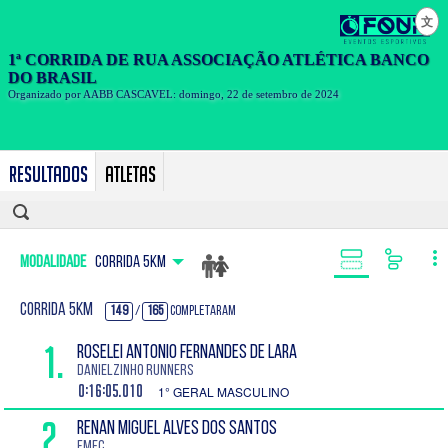
文
Resultados
Atletas
Modalidade
CORRIDA 5KM
CORRIDA 5KM
149
/
165
Completaram
1.
ROSELEI ANTONIO FERNANDES DE LARA
Danielzinho runners
0:16:05.010
1° GERAL MASCULINO
2.
RENAN MIGUEL ALVES DOS SANTOS
FMEC