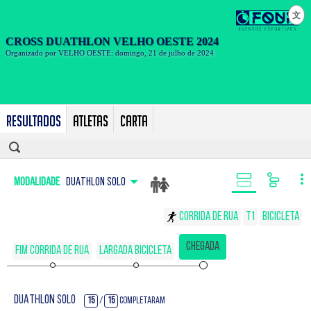
文
Resultados
Atletas
Carta
Modalidade
DUATHLON SOLO
Corrida de rua
T1
Bicicleta
Chegada
Fim Corrida de rua
Largada Bicicleta
DUATHLON SOLO
15
/
15
Completaram