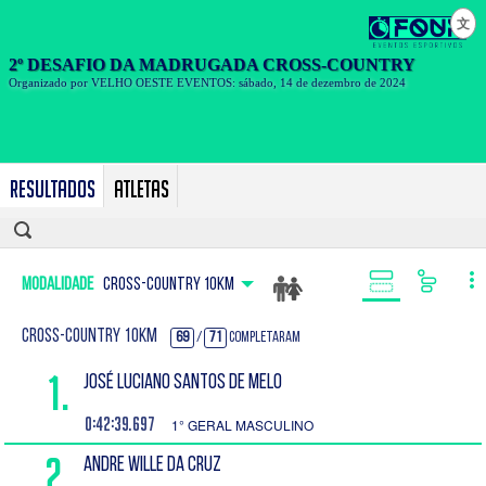
文
Resultados
Atletas
Modalidade
CROSS-COUNTRY 10KM
CROSS-COUNTRY 10KM
69
/
71
Completaram
1.
JOSÉ LUCIANO SANTOS DE MELO
0:42:39.697
1° GERAL MASCULINO
2.
ANDRE WILLE DA CRUZ