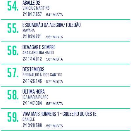
54.
ABALLE 02
Vinicius Martins
2:10:17.657
54° MISTA
55.
ESQUADRÃO DA ALEGRIA/TOLEDÃO
Mayara
2:10:24.221
55° MISTA
56.
DEVAGAR E SEMPRE
Ana Carolina Haido
2:11:14.012
56° MISTA
57.
DESTEMIDOS
Reginaldo A. dos Santos
2:11:26.146
57° MISTA
58.
ÚLTIMA HORA
Ida Maria Ruaro
2:11:47.304
58° MISTA
59.
VIVA MAIS RUNNERS 1 - CRUZEIRO DO OESTE
Daniele
2:13:20.599
59° MISTA