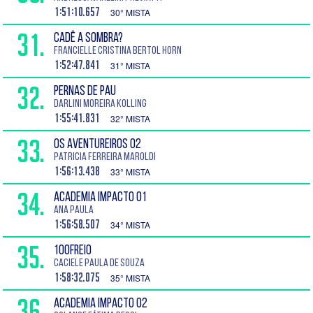
1:51:10.657
30° MISTA
31.
CADÊ A SOMBRA?
Francielle Cristina Bertol Horn
1:52:47.841
31° MISTA
32.
PERNAS DE PAU
Darlini Moreira Kolling
1:55:41.831
32° MISTA
33.
OS AVENTUREIROS 02
Patricia Ferreira Maroldi
1:56:13.438
33° MISTA
34.
ACADEMIA IMPACTO 01
Ana Paula
1:56:58.507
34° MISTA
35.
100FREIO
Caciele Paula de Souza
1:58:32.075
35° MISTA
36.
ACADEMIA IMPACTO 02