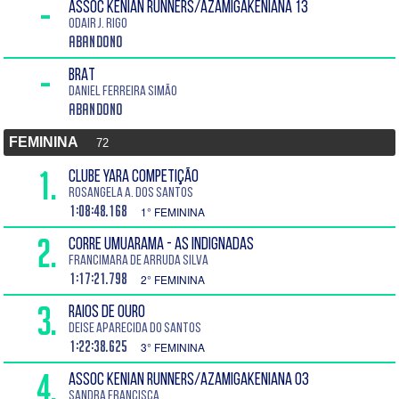
-
ASSOC KENIAN RUNNERS/AZAMIGAKENIANA 13
Odair J. Rigo
Abandono
-
BRAT
Daniel Ferreira Simão
Abandono
FEMININA
72
1.
CLUBE YARA COMPETIÇÃO
Rosangela A. dos Santos
1:08:48.168
1° FEMININA
2.
CORRE UMUARAMA - AS INDIGNADAS
Francimara de Arruda Silva
1:17:21.798
2° FEMININA
3.
RAIOS DE OURO
Deise Aparecida do Santos
1:22:38.625
3° FEMININA
4.
ASSOC KENIAN RUNNERS/AZAMIGAKENIANA 03
Sandra Francisca