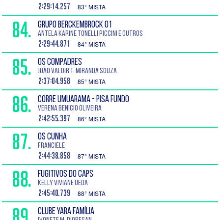
2:29:14.257
83° MISTA
84.
GRUPO BERCKEMBROCK 01
Antela Karine Tonelli Piccini e Outros
2:29:44.871
84° MISTA
85.
OS COMPADRES
João Valdir T. Miranda Souza
2:37:04.958
85° MISTA
86.
CORRE UMUARAMA - PISA FUNDO
Verena Benicio Oliveira
2:42:55.397
86° MISTA
87.
OS CUNHA
Franciele
2:44:38.858
87° MISTA
88.
FUGITIVOS DO CAPS
Kelly Viviane Ueda
2:45:40.739
88° MISTA
89.
CLUBE YARA FAMÍLIA