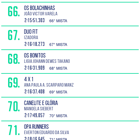
66.
OS BOLACHINHAS
João Victor Varela
2:15:51.303
66° MISTA
67.
DUO FIT
Izadora
2:16:18.273
67° MISTA
68.
OS BONITOS
Ligia Johann Dewes Takano
2:16:31.909
68° MISTA
69.
4 X 1
Ana Paula A. Scarparo Manz
2:16:37.408
69° MISTA
70.
CANELITE E GLÓRIA
Manoela Siebert
2:17:49.057
70° MISTA
71.
OPA RUNNERS
Everton Eduardo da Silva
2:18:16.645
71° MISTA