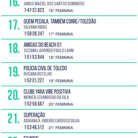
16.
Janice Maciel dos Santos Domingos
1:47:37.023
16° FEMININA
17.
QUEM PEDALA, TAMBÉM CORRE/TOLEDÃO
Silvana Ribas
1:50:28.347
17° FEMININA
18.
AMIGAS DO BEACH 01
Suzana Laurindo Paulo Lahm
1:51:53.944
18° FEMININA
19.
POLÍCIA CIVIL DE TOLEDO
Rosana Botelho
1:52:21.227
19° FEMININA
20.
CLUBE YARA VIBE POSITIVA
Monica Levandoski da Sila
1:52:50.667
20° FEMININA
21.
SUPERAÇÃO
Adriana A. Ribeiro Cardoso Dilva
1:53:46.512
21° FEMININA