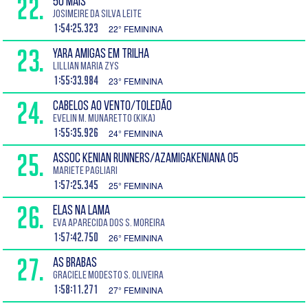
22.
50 MAIS
Josimeire da Silva Leite
1:54:25.323
22° FEMININA
23.
YARA AMIGAS EM TRILHA
Lillian Maria Zys
1:55:33.984
23° FEMININA
24.
CABELOS AO VENTO/TOLEDÃO
Evelin M. Munaretto (Kika)
1:55:35.926
24° FEMININA
25.
ASSOC KENIAN RUNNERS/AZAMIGAKENIANA 05
Mariete Pagliari
1:57:25.345
25° FEMININA
26.
ELAS NA LAMA
Eva Aparecida dos S. Moreira
1:57:42.750
26° FEMININA
27.
AS BRABAS
Graciele Modesto S. Oliveira
1:58:11.271
27° FEMININA