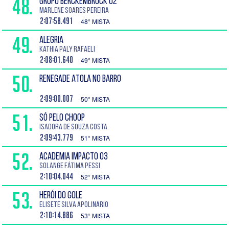
48.
GRUPO BERCKEMBROCK 02
Marlene Soares Pereira
2:07:58.491
48° MISTA
49.
ALEGRIA
Kathia Paly Rafaeli
2:08:01.640
49° MISTA
50.
RENEGADE ATOLA NO BARRO
2:09:00.007
50° MISTA
51.
SÓ PELO CHOOP
Isadora de Souza Costa
2:09:43.779
51° MISTA
52.
ACADEMIA IMPACTO 03
Solange Fátima Pessi
2:10:04.044
52° MISTA
53.
HERÓI DO GOLE
Elisete Silva Apolinario
2:10:14.886
53° MISTA