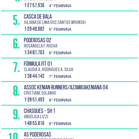
1:27:57.936
4° FEMININA
5.
CASCA DE BALA
Juliana de Lima dos Santos Wronski
1:29:49.882
5° FEMININA
6.
PODEROSAS 02
Rosangela F. Rocha
1:34:07.763
6° FEMININA
7.
FÓRMULA FIT 01
Claudia A. Rodrigues A. Silva
1:38:44.142
7° FEMININA
8.
ASSOC KENIAN RUNNERS/AZAMIGAKENIANA 04
Cristiane Solanho
1:39:51.493
8° FEMININA
9.
CHASQUES - SH 1
Angélica Lizzi
1:40:55.816
9° FEMININA
10.
AS PODEROSAS