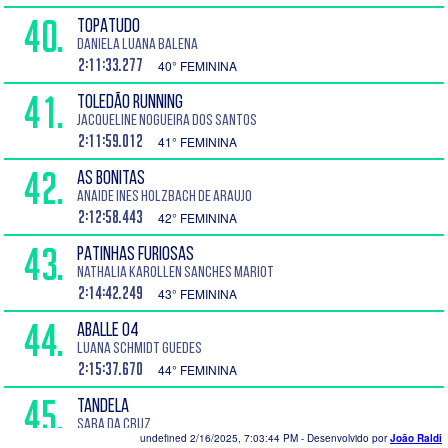
40.
TOPATUDO
Daniela Luana Balena
2:11:33.277
40° FEMININA
41.
TOLEDÃO RUNNING
Jacqueline Nogueira dos Santos
2:11:59.012
41° FEMININA
42.
AS BONITAS
Anaide Ines Holzbach de Araujo
2:12:58.443
42° FEMININA
43.
PATINHAS FURIOSAS
Nathalia Karollen Sanches Mariot
2:14:42.249
43° FEMININA
44.
ABALLE 04
Luana Schmidt Guedes
2:15:37.670
44° FEMININA
45.
TANDELA
Sara da Cruz
undefined 2/16/2025, 7:03:44 PM
- Desenvolvido por
João Raldi
2:17:54.265
45° FEMININA