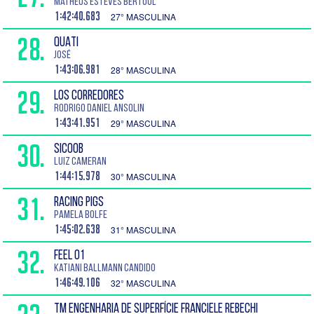
Matheus Esteves Bertuol
1:42:40.683
27° MASCULINA
28.
QUATI
José
1:43:06.981
28° MASCULINA
29.
LOS CORREDORES
Rodrigo Daniel Ansolin
1:43:41.951
29° MASCULINA
30.
SICOOB
Luiz Cameran
1:44:15.978
30° MASCULINA
31.
RACING PIGS
Pamela Bolfe
1:45:02.638
31° MASCULINA
32.
FEEL 01
Katiani Ballmann Candido
1:46:49.106
32° MASCULINA
TM ENGENHARIA DE SUPERFÍCIE FRANCIELE REBECHI