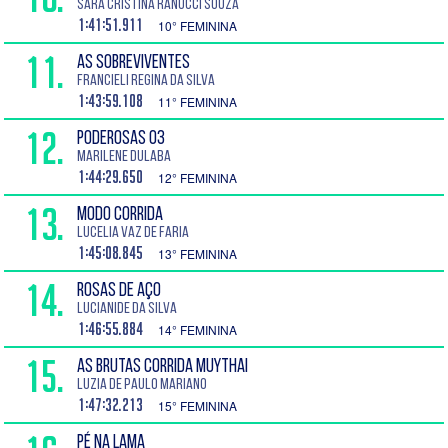
Sara Cristina Ranucci Souza
1:41:51.911
10° FEMININA
11.
AS SOBREVIVENTES
Francieli Regina da Silva
1:43:59.108
11° FEMININA
12.
PODEROSAS 03
Marilene Dulaba
1:44:29.650
12° FEMININA
13.
MODO CORRIDA
Lucelia Vaz de Faria
1:45:08.845
13° FEMININA
14.
ROSAS DE AÇO
Lucianide da Silva
1:46:55.884
14° FEMININA
15.
AS BRUTAS CORRIDA MUYTHAI
Luzia de Paulo Mariano
1:47:32.213
15° FEMININA
PÉ NA LAMA