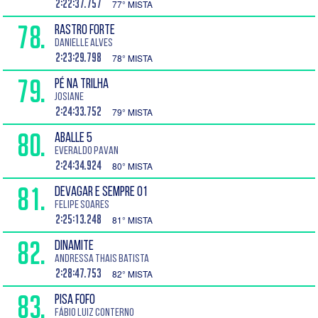
2:22:37.757
77° MISTA
78.
RASTRO FORTE
Danielle Alves
2:23:29.798
78° MISTA
79.
PÉ NA TRILHA
Josiane
2:24:33.752
79° MISTA
80.
ABALLE 5
Everaldo Pavan
2:24:34.924
80° MISTA
81.
DEVAGAR E SEMPRE 01
Felipe Soares
2:25:13.248
81° MISTA
82.
DINAMITE
Andressa Thais Batista
2:28:47.753
82° MISTA
83.
PISA FOFO
Fábio Luiz Conterno