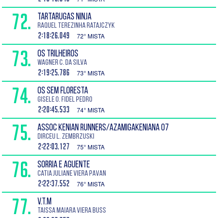
72.
TARTARUGAS NINJA
Raquel Terezinha Ratajczyk
2:18:26.049
72° MISTA
73.
OS TRILHEIROS
Wagner C. da Silva
2:19:25.786
73° MISTA
74.
OS SEM FLORESTA
Gisele O. Fidel Pedro
2:20:45.533
74° MISTA
75.
ASSOC KENIAN RUNNERS/AZAMIGAKENIANA 07
Dirceu L. Zembrzuski
2:22:03.127
75° MISTA
76.
SORRIA E AGUENTE
Catia Juliane Viera Pavan
2:22:37.552
76° MISTA
77.
V.T.M
Taissa Maiara Viera Buss