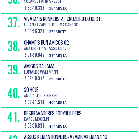
Solange Fátima Pessi
1:59:10.339
36° MISTA
37.
VIVA MAIS RUNNERS 2 - CRUZEIRO DO OESTE
Lilian Nazareth de Lima Santos
2:00:56.323
37° MISTA
38.
CHAMP'S RUN AMIGOS 02
Ana Cristina Basso Chaves
2:01:58.845
38° MISTA
39.
AMIGOS DA LAMA
Edinaldo Waltmann
2:02:18.312
39° MISTA
40.
SÓ HOJE
Antonio Luiz Ribeiro
2:02:21.514
40° MISTA
41.
DESBRAVADORES BODYBUILDERS
Karol Mocelin
2:02:36.838
41° MISTA
ASSOC KENIAN RUNNERS/AZAMIGAKENIANA 10