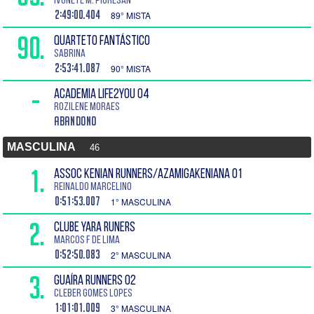
Ivonete M. Pioresan
2:49:00.404
89° MISTA
90.
QUARTETO FANTÁSTICO
Sabrina
2:53:41.087
90° MISTA
-
ACADEMIA LIFE2YOU 04
Rozilene Moraes
Abandono
MASCULINA
46
1.
ASSOC KENIAN RUNNERS/AZAMIGAKENIANA 01
Reinaldo Marcelino
0:51:53.007
1° MASCULINA
2.
CLUBE YARA RUNERS
Marcos F de Lima
0:52:50.083
2° MASCULINA
3.
GUAÍRA RUNNERS 02
Cleber Gomes Lopes
1:01:01.009
3° MASCULINA