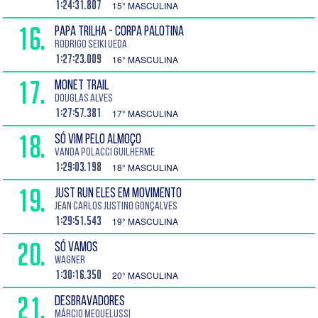
1:24:31.807
15° MASCULINA
16.
PAPA TRILHA - CORPA PALOTINA
Rodrigo Seiki Ueda
1:27:23.009
16° MASCULINA
17.
MONET TRAIL
Douglas Alves
1:27:57.381
17° MASCULINA
18.
SÓ VIM PELO ALMOÇO
Vanda Polacci Guilherme
1:29:03.198
18° MASCULINA
19.
JUST RUN ELES EM MOVIMENTO
Jean Carlos Justino Gonçalves
1:29:51.543
19° MASCULINA
20.
SÓ VAMOS
Wagner
1:30:16.350
20° MASCULINA
21.
DESBRAVADORES
Márcio Mequelussi