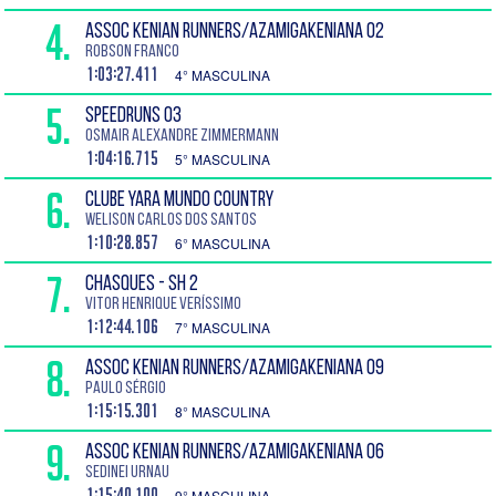
4.
ASSOC KENIAN RUNNERS/AZAMIGAKENIANA 02
Robson Franco
1:03:27.411
4° MASCULINA
5.
SPEEDRUNS 03
Osmair Alexandre Zimmermann
1:04:16.715
5° MASCULINA
6.
CLUBE YARA MUNDO COUNTRY
Welison Carlos dos Santos
1:10:28.857
6° MASCULINA
7.
CHASQUES - SH 2
Vitor Henrique Veríssimo
1:12:44.106
7° MASCULINA
8.
ASSOC KENIAN RUNNERS/AZAMIGAKENIANA 09
Paulo Sérgio
1:15:15.301
8° MASCULINA
9.
ASSOC KENIAN RUNNERS/AZAMIGAKENIANA 06
Sedinei Urnau
1:15:40.100
9° MASCULINA