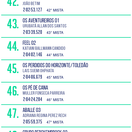
42.
João Betim
2:02:53.127
42° MISTA
43.
OS AVENTUREIROS 01
Urubatâ Allan dos Santos
2:03:39.520
43° MISTA
44.
FEEL 02
Katiani Ballmann Candido
2:04:02.146
44° MISTA
45.
OS PERDIDOS DO HORIZONTE/TOLEDÃO
Lais Suemi Ohphata
2:04:06.679
45° MISTA
46.
OS PÉ DE CANA
Muller Fonseca Parreira
2:04:24.284
46° MISTA
47.
ABALLE 03
Adriana Regina Perez Rech
2:05:59.375
47° MISTA