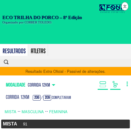
文
Resultados
Atletas
Resultado Extra Oficial - Passível de alterações.
Modalidade
CORRIDA 12KM
CORRIDA 12KM
206
/
209
Completaram
⋅⋅
⋅⋅
MISTA
MASCULINA
FEMININA
MISTA
91