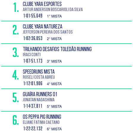
1.
CLUBE YARA ESPORTES
Artur Anderson Boscarioli da Silva
1:01:55.649
1° MISTA
2.
CLUBE YARA NATUREZA
Jefferson Pereira dos Santos
1:02:36.053
2° MISTA
3.
TRILHANDO DESAFIOS TOLEDÃO RUNNING
Iraci Conti
1:07:51.173
3° MISTA
4.
SPEEDRUNS MISTA
Roseli Costa Abreu
1:12:01.906
4° MISTA
5.
GUAÍRA RUNNERS 01
Jonatan Nagashima
1:14:37.811
5° MISTA
6.
OS PEPPA PIG RUNNING
Eliane Fatima Caetano
1:22:22.132
6° MISTA