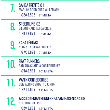
7.
SAI DA FRENTE 01
Marlon Rodrigues Willemann
1:22:48.502
7° MISTA
8.
SPEEDRUNS 02
Lilian Francieli da Cruz
1:26:08.670
8° MISTA
9.
PAPA LÉGUAS
Neuza da Silva Ferreira
1:27:30.828
9° MISTA
10.
FRAT RUNNERS
Fabiana Claudia Conte Ruthes
1:29:40.960
10° MISTA
11.
VANIN CORREDORRES
Luiz Albino Broetto Junior
1:32:30.905
11° MISTA
12.
ASSOC KENIAN RUNNERS/AZAMIGAKENIANA 08
Suelin C L Heling
1:32:43.288
12° MISTA