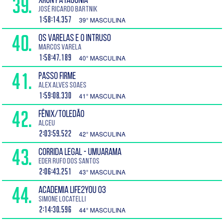
39.
XRUN PATAGONIA
José Ricardo Bartnik
1:58:14.357
39° MASCULINA
40.
OS VARELAS E O INTRUSO
Marcos Varela
1:58:47.189
40° MASCULINA
41.
PASSO FIRME
Alex Alves Soaes
1:59:08.330
41° MASCULINA
42.
FÊNIX/TOLEDÃO
Alceu
2:03:59.522
42° MASCULINA
43.
CORRIDA LEGAL - UMUARAMA
Eder Rufo dos Santos
2:06:43.251
43° MASCULINA
44.
ACADEMIA LIFE2YOU 03
Simone Locatelli
2:14:30.596
44° MASCULINA