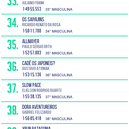
33.
Juliano Frank
1:49:55.553
33° MASCULINA
34.
OS SAIYAJINS
Ricardo Renato da Rosa
1:50:11.700
34° MASCULINA
35.
ALLMAYER
Paulo Sérgio Orth
1:52:57.803
35° MASCULINA
36.
CADÊ OS JAPONEIS?
Gustavo Atoniak
1:53:15.136
36° MASCULINA
37.
SLOW PACE
Elielson Rodrigo Duarte
1:55:38.135
37° MASCULINA
38.
DORA AVENTUREIROS
Gabriel Felizardo
1:56:05.418
38° MASCULINA