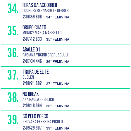
34.
FERAS DA ACCORRER
Lourdes Bernardete Bebber
2:06:59.806
34° FEMININA
35.
GRUPO CHATO
Moniky Maria Marretto
2:07:12.633
35° FEMININA
36.
ABALLE 01
Fabiana Yngrid Crepusculli
2:07:34.446
36° FEMININA
37.
TROPA DE ELITE
Suelen
2:08:21.602
37° FEMININA
38.
NO BREAK
Ana Paula Frehlich
2:09:18.064
38° FEMININA
39.
SÓ PELO PORCO
Geovana Ferreira Picolo
2:09:29.907
39° FEMININA