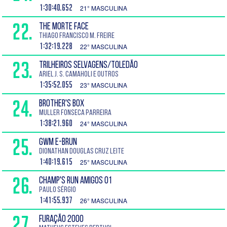
1:30:40.652
21° MASCULINA
22.
THE MORTE FACE
Thiago Francisco M. Freire
1:32:19.228
22° MASCULINA
23.
TRILHEIROS SELVAGENS/TOLEDÃO
Ariel J. S. Camaholi e outros
1:35:52.055
23° MASCULINA
24.
BROTHER'S BOX
Muller Fonseca Parreira
1:38:21.960
24° MASCULINA
25.
GWM E-BRUN
Dionathan Douglas Cruz Leite
1:40:19.615
25° MASCULINA
26.
CHAMP'S RUN AMIGOS 01
Paulo Sérgio
1:41:55.937
26° MASCULINA
27.
FURAÇÃO 2000