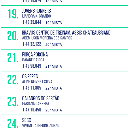
1:43:18.874
18° MISTA
19.
JOVENS RUNNERS
Liandra K. Grando
1:43:39.844
19° MISTA
20.
BRAVUS CENTRO DE TREINAM. ASSIS CHATEAUBRIAND
Ademilson Moreira dos Santos
1:44:32.122
20° MISTA
21.
FORÇA PORCINA
Daiane Paisca
1:45:58.049
21° MISTA
22.
OS PEPES
Aline Neivert Silva
1:46:11.865
22° MISTA
23.
CALANGOS DO SERTÃO
Fabiana Cabrera
1:47:10.450
23° MISTA
24.
SESC
Vivian Catherine Zorzo