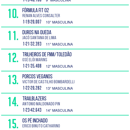
10.
FÓRMULA FIT 02
Renan Alves Consalter
1:19:20.007
10° MASCULINA
11.
DUROS NA QUEDA
Jacó Santana de Lima
1:21:32.393
11° MASCULINA
12.
TRILHEIROS DE FNM/TOLEDÃO
Gsé Elói Marins
1:21:35.408
12° MASCULINA
13.
PORCOS VEGANOS
Victor de Castilho Bombardelli
1:22:20.282
13° MASCULINA
14.
TRAILBLAZERS
Antonio Maldonado Pin
1:23:42.643
14° MASCULINA
15.
OS PÉ INCHADO
Erico Binuto Catharino