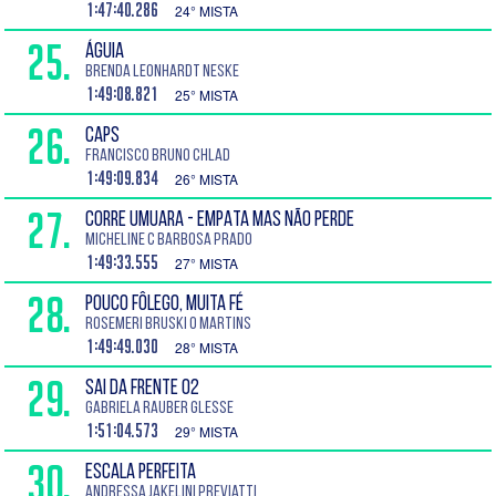
1:47:40.286
24° MISTA
25.
ÁGUIA
Brenda Leonhardt Neske
1:49:08.821
25° MISTA
26.
CAPS
Francisco Bruno Chlad
1:49:09.834
26° MISTA
27.
CORRE UMUARA - EMPATA MAS NÃO PERDE
Micheline C Barbosa Prado
1:49:33.555
27° MISTA
28.
POUCO FÔLEGO, MUITA FÉ
Rosemeri Bruski O Martins
1:49:49.030
28° MISTA
29.
SAI DA FRENTE 02
Gabriela Rauber Glesse
1:51:04.573
29° MISTA
30.
ESCALA PERFEITA
Andressa Jakelini Previatti