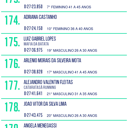
0:27:23.850
7° FEMININO 41 A 45 ANOS
174.
ADRIANA CASTANHO
0:27:24.150
10° FEMININO 36 A 40 ANOS
175.
LUIZ GABRIEL LOPES
Mafia da Batata
0:27:36.975
19° MASCULINO 26 A 30 ANOS
176.
ARLENIO MORAIS DA SILVEIRA MOTA
0:27:38.828
17° MASCULINO 41 A 45 ANOS
177.
ALEJANDRO VALENTIN FLEITAS
CataratasÂ Running
0:27:41.641
21° MASCULINO 31 A 35 ANOS
178.
JOAO VITOR DA SILVA LIMA
0:27:43.475
20° MASCULINO 26 A 30 ANOS
ANGELA MENEGASSI