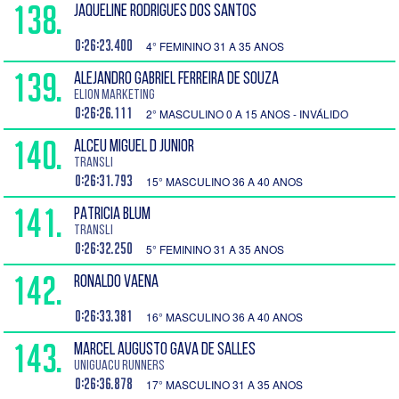
138.
JAQUELINE RODRIGUES DOS SANTOS
0:26:23.400
4° FEMININO 31 A 35 ANOS
139.
ALEJANDRO GABRIEL FERREIRA DE SOUZA
Elion Marketing
0:26:26.111
2° MASCULINO 0 A 15 ANOS - INVÁLIDO
140.
ALCEU MIGUEL D JUNIOR
Transli
0:26:31.793
15° MASCULINO 36 A 40 ANOS
141.
PATRICIA BLUM
Transli
0:26:32.250
5° FEMININO 31 A 35 ANOS
142.
RONALDO VAENA
0:26:33.381
16° MASCULINO 36 A 40 ANOS
143.
MARCEL AUGUSTO GAVA DE SALLES
UNIGUACU RUNNERS
0:26:36.878
17° MASCULINO 31 A 35 ANOS