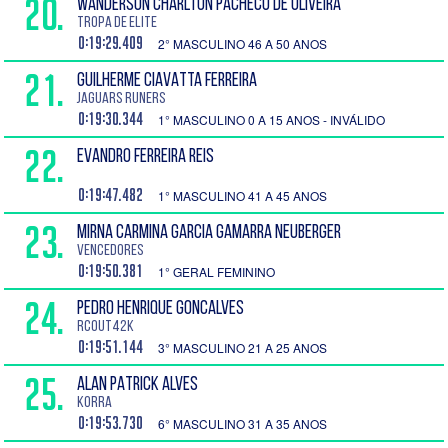
20.
WANDERSON CHARLTON PACHECO DE OLIVEIRA
Tropa de Elite
0:19:29.409
2° MASCULINO 46 A 50 ANOS
21.
GUILHERME CIAVATTA FERREIRA
Jaguars Runers
0:19:30.344
1° MASCULINO 0 A 15 ANOS - INVÁLIDO
22.
EVANDRO FERREIRA REIS
0:19:47.482
1° MASCULINO 41 A 45 ANOS
23.
MIRNA CARMINA GARCIA GAMARRA NEUBERGER
Vencedores
0:19:50.381
1° GERAL FEMININO
24.
PEDRO HENRIQUE GONCALVES
RCOUT42K
0:19:51.144
3° MASCULINO 21 A 25 ANOS
25.
ALAN PATRICK ALVES
Korra
0:19:53.730
6° MASCULINO 31 A 35 ANOS