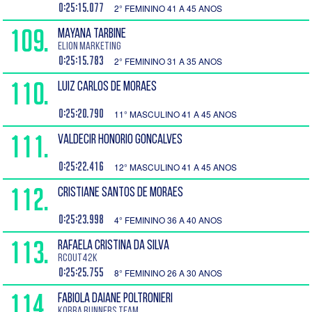
0:25:15.077
2° FEMININO 41 A 45 ANOS
109.
MAYANA TARBINE
Elion Marketing
0:25:15.783
2° FEMININO 31 A 35 ANOS
110.
LUIZ CARLOS DE MORAES
0:25:20.790
11° MASCULINO 41 A 45 ANOS
111.
VALDECIR HONORIO GONCALVES
0:25:22.416
12° MASCULINO 41 A 45 ANOS
112.
CRISTIANE SANTOS DE MORAES
0:25:23.998
4° FEMININO 36 A 40 ANOS
113.
RAFAELA CRISTINA DA SILVA
RCOUT42K
0:25:25.755
8° FEMININO 26 A 30 ANOS
114.
FABIOLA DAIANE POLTRONIERI
Korra Runners TEAM