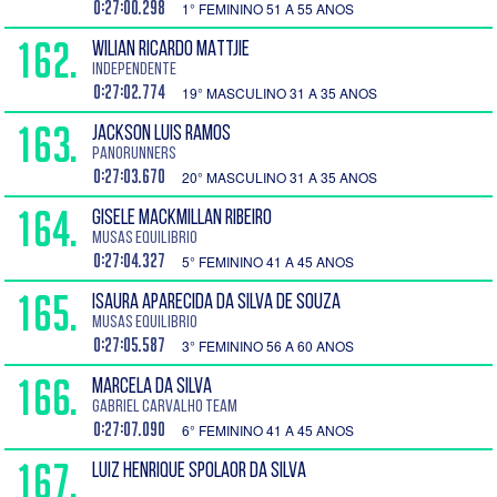
0:27:00.298
1° FEMININO 51 A 55 ANOS
162.
WILIAN RICARDO MATTJIE
Independente
0:27:02.774
19° MASCULINO 31 A 35 ANOS
163.
JACKSON LUIS RAMOS
PanoRunners
0:27:03.670
20° MASCULINO 31 A 35 ANOS
164.
GISELE MACKMILLAN RIBEIRO
Musas Equilibrio
0:27:04.327
5° FEMININO 41 A 45 ANOS
165.
ISAURA APARECIDA DA SILVA DE SOUZA
Musas Equilibrio
0:27:05.587
3° FEMININO 56 A 60 ANOS
166.
MARCELA DA SILVA
Gabriel Carvalho TEAM
0:27:07.090
6° FEMININO 41 A 45 ANOS
167.
LUIZ HENRIQUE SPOLAOR DA SILVA