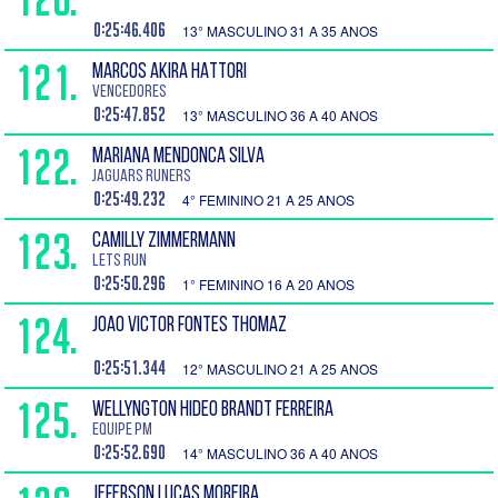
0:25:46.406
13° MASCULINO 31 A 35 ANOS
121.
MARCOS AKIRA HATTORI
Vencedores
0:25:47.852
13° MASCULINO 36 A 40 ANOS
122.
MARIANA MENDONCA SILVA
Jaguars Runers
0:25:49.232
4° FEMININO 21 A 25 ANOS
123.
CAMILLY ZIMMERMANN
Lets Run
0:25:50.296
1° FEMININO 16 A 20 ANOS
124.
JOAO VICTOR FONTES THOMAZ
0:25:51.344
12° MASCULINO 21 A 25 ANOS
125.
WELLYNGTON HIDEO BRANDT FERREIRA
EQUIPE PM
0:25:52.690
14° MASCULINO 36 A 40 ANOS
JEFERSON LUCAS MOREIRA