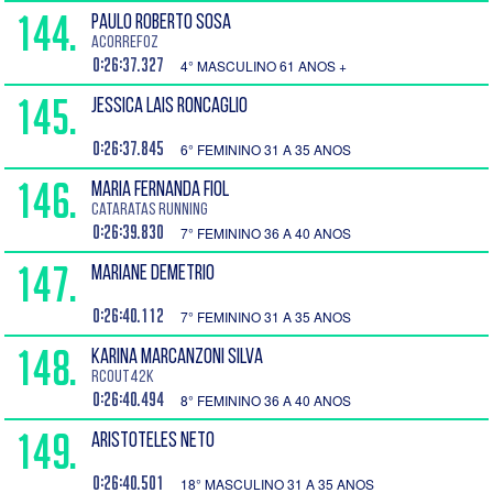
144.
PAULO ROBERTO SOSA
acorrefoz
0:26:37.327
4° MASCULINO 61 ANOS +
145.
JESSICA LAIS RONCAGLIO
0:26:37.845
6° FEMININO 31 A 35 ANOS
146.
MARIA FERNANDA FIOL
Cataratas Running
0:26:39.830
7° FEMININO 36 A 40 ANOS
147.
MARIANE DEMETRIO
0:26:40.112
7° FEMININO 31 A 35 ANOS
148.
KARINA MARCANZONI SILVA
RCOUT42K
0:26:40.494
8° FEMININO 36 A 40 ANOS
149.
ARISTOTELES NETO
0:26:40.501
18° MASCULINO 31 A 35 ANOS