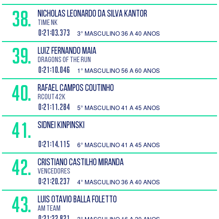
38.
NICHOLAS LEONARDO DA SILVA KANTOR
Time NK
0:21:03.373
3° MASCULINO 36 A 40 ANOS
39.
LUIZ FERNANDO MAIA
Dragons Of The Run
0:21:10.046
1° MASCULINO 56 A 60 ANOS
40.
RAFAEL CAMPOS COUTINHO
RCOUT42K
0:21:11.284
5° MASCULINO 41 A 45 ANOS
41.
SIDNEI KINPINSKI
0:21:14.115
6° MASCULINO 41 A 45 ANOS
42.
CRISTIANO CASTILHO MIRANDA
Vencedores
0:21:20.237
4° MASCULINO 36 A 40 ANOS
43.
LUIS OTAVIO BALLA FOLETTO
AM TEAM
0:21:22.821
3° MASCULINO 16 A 20 ANOS