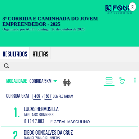
文
Resultados
Atletas
Modalidade
CORRIDA 5KM
CORRIDA 5KM
465
/
561
Completaram
1.
LUCAS HERMOSILLA
Jaguars Runners
0:16:17.883
1° GERAL MASCULINO
2.
DIEGO GONCALVES DA CRUZ
Danielzinho Runners