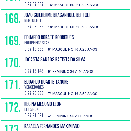
0:27:07.337
16° MASCULINO 21 A 25 ANOS
168.
JOAO GUILHERME BRAGANHOLO BERTOLI
BertoliFit
0:27:08.039
18° MASCULINO 26 A 30 ANOS
169.
EDUARDO RORATO RODRIGUES
Equipe Foz Star
0:27:12.363
8° MASCULINO 16 A 20 ANOS
170.
JOCASTA SANTOS BATISTA DA SILVA
0:27:15.145
9° FEMININO 36 A 40 ANOS
171.
EDUARDO DUARTE TANURE
Vencedores
0:27:20.888
7° MASCULINO 46 A 50 ANOS
172.
REGINA MESOMO LEON
Lets Run
0:27:21.051
4° FEMININO 56 A 60 ANOS
173.
RAFAELA FERNANDES MAXIMIANO