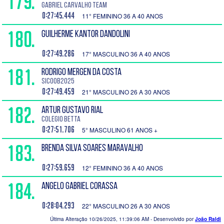
179.
Gabriel Carvalho TEAM
0:27:45.444
11° FEMININO 36 A 40 ANOS
180.
GUILHERME KANTOR DANDOLINI
0:27:49.286
17° MASCULINO 36 A 40 ANOS
181.
RODRIGO MERGEN DA COSTA
sicoob2025
0:27:49.459
21° MASCULINO 26 A 30 ANOS
182.
ARTUR GUSTAVO RIAL
COLEGIO BETTA
0:27:51.706
5° MASCULINO 61 ANOS +
183.
BRENDA SILVA SOARES MARAVALHO
0:27:59.659
12° FEMININO 36 A 40 ANOS
184.
ANGELO GABRIEL CORASSA
0:28:04.293
22° MASCULINO 26 A 30 ANOS
Última Alteração 10/26/2025, 11:39:06 AM
- Desenvolvido por
João Raldi