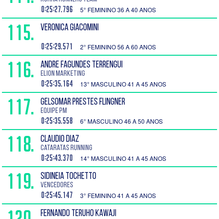
0:25:27.796
5° FEMININO 36 A 40 ANOS
115.
VERONICA GIACOMINI
0:25:29.571
2° FEMININO 56 A 60 ANOS
116.
ANDRE FAGUNDES TERRENGUI
Elion Marketing
0:25:35.164
13° MASCULINO 41 A 45 ANOS
117.
GELSOMAR PRESTES FLINGNER
EQUIPE PM
0:25:35.558
6° MASCULINO 46 A 50 ANOS
118.
CLAUDIO DIAZ
Cataratas Running
0:25:43.370
14° MASCULINO 41 A 45 ANOS
119.
SIDINEIA TOCHETTO
Vencedores
0:25:45.147
3° FEMININO 41 A 45 ANOS
120.
FERNANDO TERUHO KAWAJI