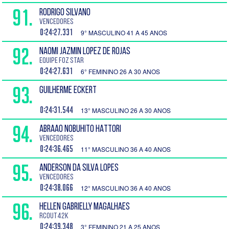
91.
RODRIGO SILVANO
Vencedores
0:24:27.331
9° MASCULINO 41 A 45 ANOS
92.
NAOMI JAZMIN LOPEZ DE ROJAS
Equipe Foz Star
0:24:27.631
6° FEMININO 26 A 30 ANOS
93.
GUILHERME ECKERT
0:24:31.544
13° MASCULINO 26 A 30 ANOS
94.
ABRAAO NOBUHITO HATTORI
Vencedores
0:24:36.465
11° MASCULINO 36 A 40 ANOS
95.
ANDERSON DA SILVA LOPES
Vencedores
0:24:38.066
12° MASCULINO 36 A 40 ANOS
96.
HELLEN GABRIELLY MAGALHAES
RCOUT42K
0:24:39.348
3° FEMININO 21 A 25 ANOS