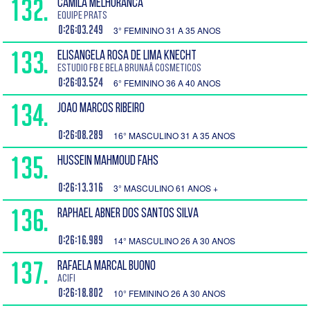
132.
CAMILA MELHORANCA
Equipe Prats
0:26:03.249
3° FEMININO 31 A 35 ANOS
133.
ELISANGELA ROSA DE LIMA KNECHT
Estudio FB e Bela BrunaÂ cosmeticos
0:26:03.524
6° FEMININO 36 A 40 ANOS
134.
JOAO MARCOS RIBEIRO
0:26:08.289
16° MASCULINO 31 A 35 ANOS
135.
HUSSEIN MAHMOUD FAHS
0:26:13.316
3° MASCULINO 61 ANOS +
136.
RAPHAEL ABNER DOS SANTOS SILVA
0:26:16.989
14° MASCULINO 26 A 30 ANOS
137.
RAFAELA MARCAL BUONO
ACIFI
0:26:18.802
10° FEMININO 26 A 30 ANOS