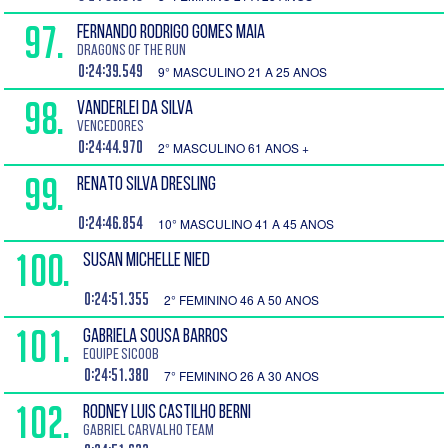
97.
FERNANDO RODRIGO GOMES MAIA
Dragons Of The Run
0:24:39.549
9° MASCULINO 21 A 25 ANOS
98.
VANDERLEI DA SILVA
Vencedores
0:24:44.970
2° MASCULINO 61 ANOS +
99.
RENATO SILVA DRESLING
0:24:46.854
10° MASCULINO 41 A 45 ANOS
100.
SUSAN MICHELLE NIED
0:24:51.355
2° FEMININO 46 A 50 ANOS
101.
GABRIELA SOUSA BARROS
Equipe Sicoob
0:24:51.380
7° FEMININO 26 A 30 ANOS
102.
RODNEY LUIS CASTILHO BERNI
Gabriel Carvalho TEAM