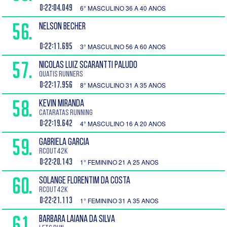
0:22:04.049
6° MASCULINO 36 A 40 ANOS
56.
NELSON BECHER
0:22:11.695
3° MASCULINO 56 A 60 ANOS
57.
NICOLAS LUIZ SCARANTTI PALUDO
Quatis Runners
0:22:17.956
8° MASCULINO 31 A 35 ANOS
58.
KEVIN MIRANDA
Cataratas Running
0:22:19.642
4° MASCULINO 16 A 20 ANOS
59.
GABRIELA GARCIA
RCout42k
0:22:20.143
1° FEMININO 21 A 25 ANOS
60.
SOLANGE FLORENTIM DA COSTA
RCOUT42K
0:22:21.113
1° FEMININO 31 A 35 ANOS
61.
BARBARA LAIANA DA SILVA