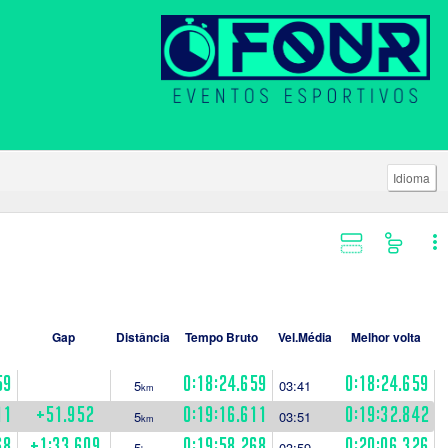
Idioma
Gap
Distância
Tempo Bruto
Vel.Média
Melhor volta
59
0:18:24.659
0:18:24.659
5
03:41
km
11
+51.952
0:19:16.611
0:19:32.842
5
03:51
km
68
+1:33.609
0:19:58.268
0:20:06.326
5
03:59