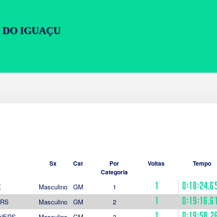
Sx
Cat
Por
Voltas
Tempo
Categoria
1
0:18:24.6
K
Masculino
GM
1
1
0:19:16.6
ERS
Masculino
GM
2
1
0:19:58.2
NERS
Masculino
GM
3