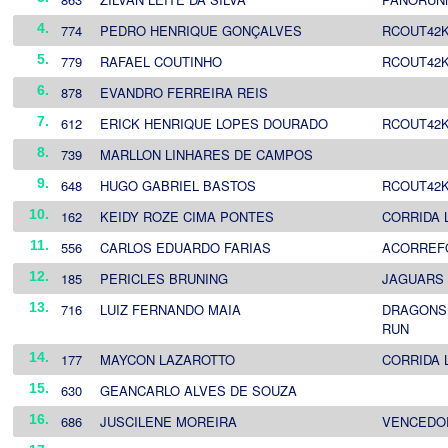
4.
774
PEDRO HENRIQUE GONÇALVES
RCOUT42
5.
779
RAFAEL COUTINHO
RCOUT42
6.
878
EVANDRO FERREIRA REIS
7.
612
ERICK HENRIQUE LOPES DOURADO
RCOUT42
8.
739
MARLLON LINHARES DE CAMPOS
9.
648
HUGO GABRIEL BASTOS
RCOUT42
10.
162
KEIDY ROZE CIMA PONTES
CORRIDA 
11.
556
CARLOS EDUARDO FARIAS
ACORREF
12.
185
PERICLES BRUNING
JAGUARS
13.
716
LUIZ FERNANDO MAIA
DRAGONS
RUN
14.
177
MAYCON LAZAROTTO
CORRIDA 
15.
630
GEANCARLO ALVES DE SOUZA
16.
686
JUSCILENE MOREIRA
VENCEDO