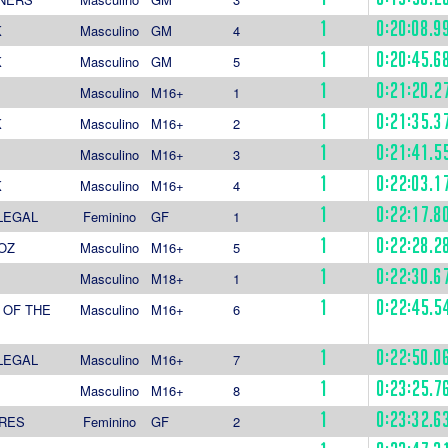
1
0:20:08.9
K
Masculino
GM
4
1
0:20:45.6
K
Masculino
GM
5
1
0:21:20.2
Masculino
M16+
1
1
0:21:35.3
K
Masculino
M16+
2
1
0:21:41.5
Masculino
M16+
3
1
0:22:03.1
K
Masculino
M16+
4
1
0:22:17.8
LEGAL
Feminino
GF
1
1
0:22:28.2
OZ
Masculino
M16+
5
1
0:22:30.6
Masculino
M18+
1
1
0:22:45.5
 OF THE
Masculino
M16+
6
1
0:22:50.0
LEGAL
Masculino
M16+
7
1
0:23:25.7
Masculino
M16+
8
1
0:23:32.6
RES
Feminino
GF
2