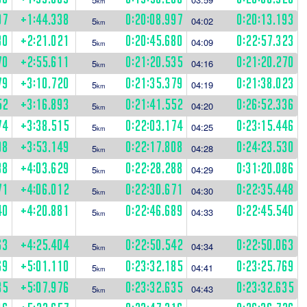
km
97
+1:44.338
0:20:08.997
0:20:13.193
5
04:02
km
80
+2:21.021
0:20:45.680
0:22:57.323
5
04:09
km
70
+2:55.611
0:21:20.535
0:21:20.270
5
04:16
km
79
+3:10.720
0:21:35.379
0:21:38.023
5
04:19
km
52
+3:16.893
0:21:41.552
0:26:52.336
5
04:20
km
74
+3:38.515
0:22:03.174
0:23:15.446
5
04:25
km
08
+3:53.149
0:22:17.808
0:24:23.530
5
04:28
km
88
+4:03.629
0:22:28.288
0:31:20.086
5
04:29
km
71
+4:06.012
0:22:30.671
0:22:35.448
5
04:30
km
40
+4:20.881
0:22:46.689
0:22:45.540
5
04:33
km
63
+4:25.404
0:22:50.542
0:22:50.063
5
04:34
km
69
+5:01.110
0:23:32.185
0:23:25.769
5
04:41
km
35
+5:07.976
0:23:32.635
0:23:32.635
5
04:43
km