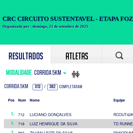
Resultados
Atletas
Modalidade
CORRIDA 5KM
CORRIDA 5KM
313
/
362
Completaram
Pos
Num
Nome
Equipe
1.
712
LUCIANO GONÇALVES
RCOUT42
2.
718
LUIZ HENRIQUE DA SILVA
TD RUNN
3.
863
ZILVAN LEITE DA SILVA
PANORUN