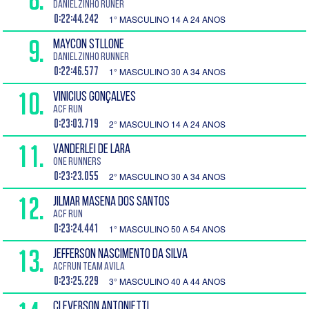
Danielzinho Runer
0:22:44.242
1° MASCULINO 14 A 24 ANOS
9.
MAYCON STLLONE
Danielzinho Runner
0:22:46.577
1° MASCULINO 30 A 34 ANOS
10.
VINICIUS GONÇALVES
ACF Run
0:23:03.719
2° MASCULINO 14 A 24 ANOS
11.
VANDERLEI DE LARA
ONE RUNNERS
0:23:23.055
2° MASCULINO 30 A 34 ANOS
12.
JILMAR MASENA DOS SANTOS
ACF Run
0:23:24.441
1° MASCULINO 50 A 54 ANOS
13.
JEFFERSON Nascimento Da Silva
ACFRun Team Avila
0:23:25.229
3° MASCULINO 40 A 44 ANOS
CLEVERSON ANTONIETTI