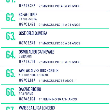
0:27:28.332
7° MASCULINO 45 A 49 ANOS
62.
RAFAEL DINIZ
FA ACESSORIA
0:27:31.423
9° MASCULINO 14 A 24 ANOS
63.
JOSE ORLEI OLIVEIRA
0:27:33.543
1° MASCULINO 60 A 64 ANOS
64.
OSMIR ALFEU CARNEVALE
UbiraRun
0:27:38.709
2° MASCULINO 55 A 59 ANOS
65.
AVELAR ALVES DOS SANTOS
ACF Run/ Unicesumar
0:27:39.617
1° MASCULINO 65 ANOS +
66.
DAYANE RIBEIRO
Boa Forma
0:27:42.024
1° FEMININO 30 A 34 ANOS
VANESSA LUISA LONDERO