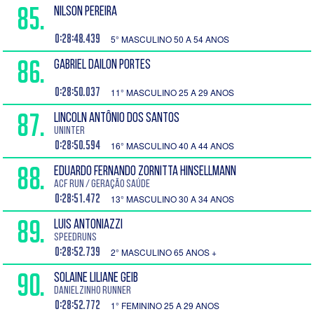
85.
NILSON PEREIRA
0:28:48.439
5° MASCULINO 50 A 54 ANOS
86.
GABRIEL DAILON PORTES
0:28:50.037
11° MASCULINO 25 A 29 ANOS
87.
LINCOLN ANTÔNIO DOS SANTOS
UNINTER
0:28:50.594
16° MASCULINO 40 A 44 ANOS
88.
EDUARDO FERNANDO ZORNITTA HINSELLMANN
ACF Run / Geração Saúde
0:28:51.472
13° MASCULINO 30 A 34 ANOS
89.
LUIS ANTONIAZZI
SPEEDRUNS
0:28:52.739
2° MASCULINO 65 ANOS +
90.
SOLAINE LILIANE GEIB
Danielzinho Runner
0:28:52.772
1° FEMININO 25 A 29 ANOS