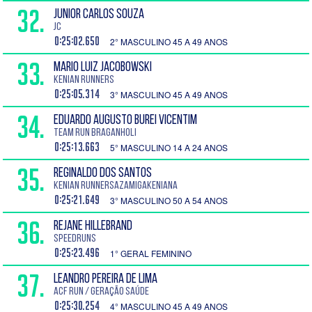
32.
JUNIOR CARLOS SOUZA
Jc
0:25:02.650
2° MASCULINO 45 A 49 ANOS
33.
MARIO LUIZ JACOBOWSKI
kenian Runners
0:25:05.314
3° MASCULINO 45 A 49 ANOS
34.
EDUARDO AUGUSTO BUREI VICENTIM
Team run Braganholi
0:25:13.663
5° MASCULINO 14 A 24 ANOS
35.
REGINALDO DOS SANTOS
Kenian RunnersAzamigakeniana
0:25:21.649
3° MASCULINO 50 A 54 ANOS
36.
REJANE HILLEBRAND
SPEEDRUNS
0:25:23.496
1° GERAL FEMININO
37.
LEANDRO PEREIRA DE LIMA
ACF Run / Geração Saúde
0:25:30.254
4° MASCULINO 45 A 49 ANOS