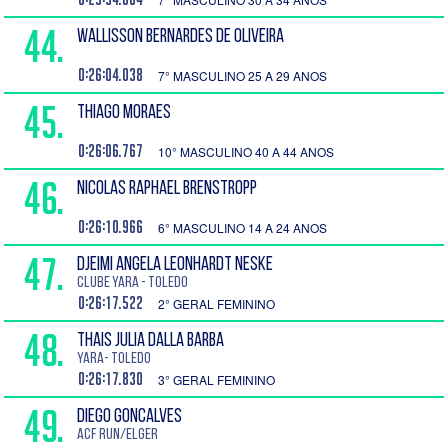
44.
WALLISSON BERNARDES DE OLIVEIRA
0:26:04.038
7° MASCULINO 25 A 29 ANOS
45.
THIAGO MORAES
0:26:06.767
10° MASCULINO 40 A 44 ANOS
46.
NICOLAS RAPHAEL BRENSTROPP
0:26:10.966
6° MASCULINO 14 A 24 ANOS
47.
DJEIMI ANGELA LEONHARDT NESKE
Clube Yara - Toledo
0:26:17.522
2° GERAL FEMININO
48.
THAIS JULIA DALLA BARBA
Yara- Toledo
0:26:17.830
3° GERAL FEMININO
49.
DIEGO Goncalves
ACF Run/Elger