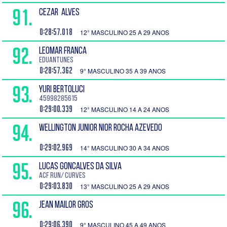
91.
CEZAR ALVES
0:28:57.018
12° MASCULINO 25 A 29 ANOS
92.
LEOMAR FRANCA
Eduantunes
0:28:57.362
9° MASCULINO 35 A 39 ANOS
93.
YURI BERTOLUCI
45998285615
0:29:00.339
12° MASCULINO 14 A 24 ANOS
94.
WELLINGTON JUNIOR NIOR ROCHA AZEVEDO
0:29:02.969
14° MASCULINO 30 A 34 ANOS
95.
LUCAS GONCALVES DA SILVA
ACF Run/ Curves
0:29:03.830
13° MASCULINO 25 A 29 ANOS
96.
JEAN MAILOR GROS
0:29:06.390
9° MASCULINO 45 A 49 ANOS