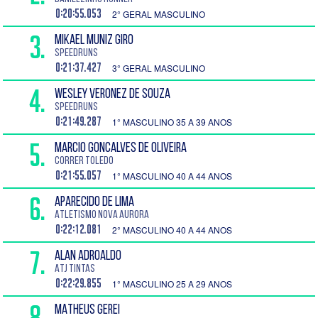
0:20:55.053
2° GERAL MASCULINO
3.
MIKAEL Muniz Giro
SPEEDRUNS
0:21:37.427
3° GERAL MASCULINO
4.
WESLEY VERONEZ DE SOUZA
SPEEDRUNS
0:21:49.287
1° MASCULINO 35 A 39 ANOS
5.
MARCIO GONCALVES DE OLIVEIRA
CORRER TOLEDO
0:21:55.057
1° MASCULINO 40 A 44 ANOS
6.
APARECIDO DE LIMA
Atletismo Nova Aurora
0:22:12.081
2° MASCULINO 40 A 44 ANOS
7.
ALAN ADROALDO
ATJ Tintas
0:22:29.855
1° MASCULINO 25 A 29 ANOS
8.
MATHEUS GEREI