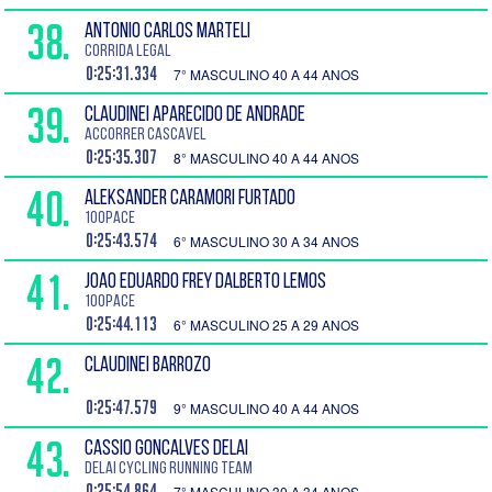
38.
ANTONIO CARLOS MARTELI
Corrida legal
0:25:31.334
7° MASCULINO 40 A 44 ANOS
39.
CLAUDINEI APARECIDO DE ANDRADE
ACCORRER Cascavel
0:25:35.307
8° MASCULINO 40 A 44 ANOS
40.
ALEKSANDER CARAMORI FURTADO
100Pace
0:25:43.574
6° MASCULINO 30 A 34 ANOS
41.
JOAO EDUARDO FREY DALBERTO LEMOS
100Pace
0:25:44.113
6° MASCULINO 25 A 29 ANOS
42.
CLAUDINEI BARROZO
0:25:47.579
9° MASCULINO 40 A 44 ANOS
43.
CASSIO GONCALVES DELAI
Delai Cycling Running Team
0:25:54.864
7° MASCULINO 30 A 34 ANOS