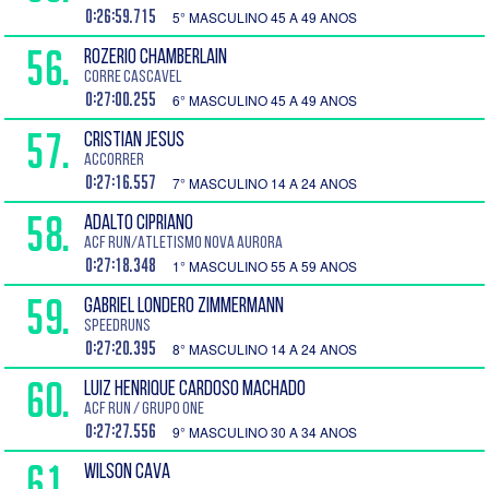
0:26:59.715
5° MASCULINO 45 A 49 ANOS
56.
ROZERIO Chamberlain
Corre Cascavel
0:27:00.255
6° MASCULINO 45 A 49 ANOS
57.
CRISTIAN JESUS
Accorrer
0:27:16.557
7° MASCULINO 14 A 24 ANOS
58.
ADALTO CIPRIANO
ACF Run/Atletismo Nova Aurora
0:27:18.348
1° MASCULINO 55 A 59 ANOS
59.
GABRIEL Londero Zimmermann
SPEEDRUNS
0:27:20.395
8° MASCULINO 14 A 24 ANOS
60.
LUIZ HENRIQUE CARDOSO MACHADO
ACF Run / Grupo One
0:27:27.556
9° MASCULINO 30 A 34 ANOS
61.
WILSON CAVA