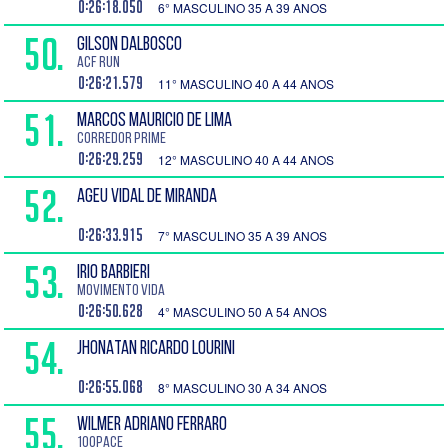
0:26:18.050
6° MASCULINO 35 A 39 ANOS
50.
GILSON DALBOSCO
ACF Run
0:26:21.579
11° MASCULINO 40 A 44 ANOS
51.
MARCOS MAURICIO DE LIMA
Corredor Prime
0:26:29.259
12° MASCULINO 40 A 44 ANOS
52.
AGEU VIDAL De Miranda
0:26:33.915
7° MASCULINO 35 A 39 ANOS
53.
IRIO BARBIERI
Movimento vida
0:26:50.628
4° MASCULINO 50 A 54 ANOS
54.
JHONATAN RICARDO LOURINI
0:26:55.068
8° MASCULINO 30 A 34 ANOS
55.
WILMER ADRIANO FERRARO
100Pace