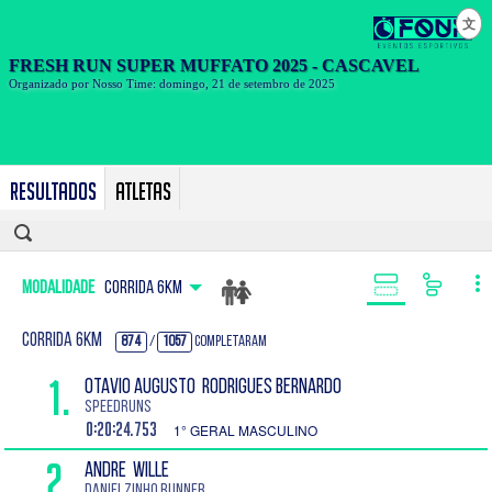
文
Resultados
Atletas
Modalidade
CORRIDA 6KM
CORRIDA 6KM
874
/
1057
Completaram
1.
OTAVIO AUGUSTO Rodrigues Bernardo
SPEEDRUNS
0:20:24.753
1° GERAL MASCULINO
2.
ANDRE Wille
Danielzinho Runner