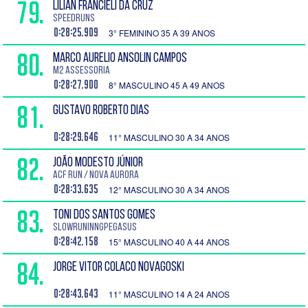
79.
LILIAN FRANCIELI DA CRUZ
SPEEDRUNS
0:28:25.909
3° FEMININO 35 A 39 ANOS
80.
MARCO AURELIO ANSOLIN CAMPOS
M2 Assessoria
0:28:27.900
8° MASCULINO 45 A 49 ANOS
81.
GUSTAVO ROBERTO DIAS
0:28:29.646
11° MASCULINO 30 A 34 ANOS
82.
JOÃO MODESTO JÚNIOR
ACF Run / Nova Aurora
0:28:33.635
12° MASCULINO 30 A 34 ANOS
83.
TONI DOS SANTOS GOMES
slowruninngPegasus
0:28:42.158
15° MASCULINO 40 A 44 ANOS
84.
JORGE VITOR COLACO NOVAGOSKI
0:28:43.643
11° MASCULINO 14 A 24 ANOS