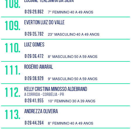
108.
LUCIANE TERESINHA DA SILVA
0:26:29.862
7° FEMININO 40 A 49 ANOS
109.
EVERTON LUIZ DO VALLE
0:26:35.702
23° MASCULINO 40 A 49 ANOS
110.
LUIZ GOMES
0:26:36.472
8° MASCULINO 50 A 59 ANOS
111.
ROGÉRIO AMARAL
0:26:38.929
9° MASCULINO 50 A 59 ANOS
112.
KELLY CRISTINA MINOSSO ALDEBRAND
A corrida - Corbélia - PR
0:26:41.955
10° FEMININO 30 A 39 ANOS
113.
ANDREZZA OLIVEIRA
0:26:44.264
8° FEMININO 40 A 49 ANOS