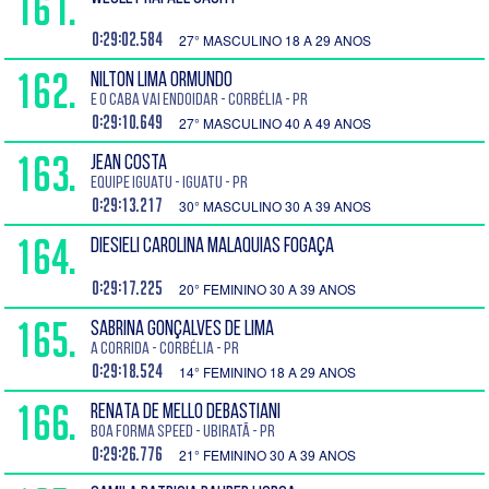
161.
0:29:02.584
27° MASCULINO 18 A 29 ANOS
162.
NILTON LIMA ORMUNDO
E o Caba Vai Endoidar - Corbélia - PR
0:29:10.649
27° MASCULINO 40 A 49 ANOS
163.
JEAN COSTA
Equipe Iguatu - Iguatu - PR
0:29:13.217
30° MASCULINO 30 A 39 ANOS
164.
DIESIELI CAROLINA MALAQUIAS FOGAÇA
0:29:17.225
20° FEMININO 30 A 39 ANOS
165.
SABRINA GONÇALVES DE LIMA
A corrida - Corbélia - PR
0:29:18.524
14° FEMININO 18 A 29 ANOS
166.
RENATA DE MELLO DEBASTIANI
Boa Forma Speed - Ubiratã - PR
0:29:26.776
21° FEMININO 30 A 39 ANOS