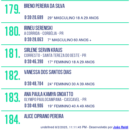
179.
BRENO PEREIRA DA SILVA
0:30:20.689
29° MASCULINO 18 A 29 ANOS
180.
IRINEU SERENISKI
A corrida - Corbélia - PR
0:30:28.063
7° MASCULINO 60 ANOS +
181.
SIRLENE SERVIN KRAUS
Corresto - Santa Tereza do Oeste - PR
0:30:46.390
17° FEMININO 18 A 29 ANOS
182.
VANESSA DOS SANTOS DIAS
0:30:48.704
24° FEMININO 30 A 39 ANOS
183.
ANA PAULA KAMIYA GNOATTO
Olympo PauloCampana - Cascavel - PR
0:30:48.906
19° FEMININO 40 A 49 ANOS
184.
ALICE CIPRIANO PEREIRA
0:30:52.446
undefined 8/2/2025, 11:11:45 PM
- Desenvolvido por
João Raldi
18° FEMININO 18 A 29 ANOS