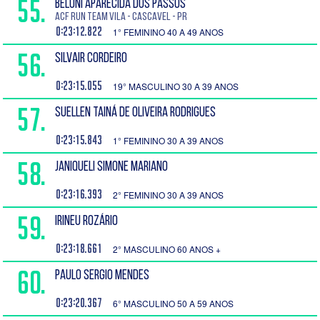
55.
BELONI APARECIDA DOS PASSOS
ACF run Team vila - Cascavel - PR
0:23:12.822
1° FEMININO 40 A 49 ANOS
56.
SILVAIR CORDEIRO
0:23:15.055
19° MASCULINO 30 A 39 ANOS
57.
SUELLEN TAINÁ DE OLIVEIRA RODRIGUES
0:23:15.843
1° FEMININO 30 A 39 ANOS
58.
JANIQUELI SIMONE MARIANO
0:23:16.393
2° FEMININO 30 A 39 ANOS
59.
IRINEU ROZÁRIO
0:23:18.661
2° MASCULINO 60 ANOS +
60.
PAULO SERGIO MENDES
0:23:20.367
6° MASCULINO 50 A 59 ANOS