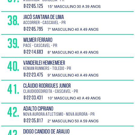
A corrida - Corbélia - PR
0:22:05.125
15° MASCULINO 30 A 39 ANOS
38.
JACÓ SANTANA DE LIMA
Accorrer - Cascavel - PR
0:22:05.795
7° MASCULINO 40 A 49 ANOS
39.
WILMER FERRARO
Pace - Cascavel - PR
0:22:14.683
8° MASCULINO 40 A 49 ANOS
40.
VANDERLEI HEMKEMEIER
Kenian Runners - Toledo - PR
0:22:23.475
9° MASCULINO 40 A 49 ANOS
41.
CLÁUDIO RODRIGUES JUNIOR
claudiodedireita - Cascavel - PR
0:22:33.431
10° MASCULINO 40 A 49 ANOS
42.
ADALTO CIPRIANO
Nova Aurora Atletismo - Nova Aurora - PR
0:22:35.017
2° MASCULINO 50 A 59 ANOS
43.
DIOGO CANDIDO DE ARAUJO