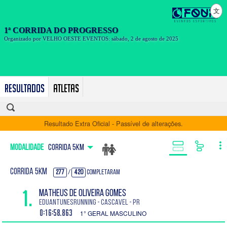
文
Resultados
Atletas
Resultado Extra Oficial - Passível de alterações.
Modalidade
CORRIDA 5KM
CORRIDA 5KM
277
/
420
Completaram
1.
MATHEUS DE OLIVEIRA GOMES
EduantunesRunning - Cascavel - PR
0:16:58.863
1° GERAL MASCULINO