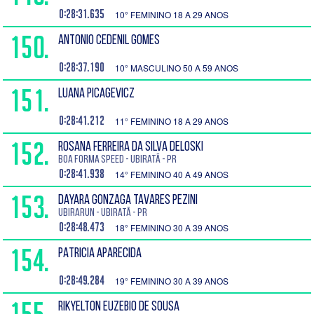
0:28:31.635
10° FEMININO 18 A 29 ANOS
150.
ANTONIO CEDENIL GOMES
0:28:37.190
10° MASCULINO 50 A 59 ANOS
151.
LUANA PICAGEVICZ
0:28:41.212
11° FEMININO 18 A 29 ANOS
152.
ROSANA FERREIRA DA SILVA DELOSKI
Boa Forma Speed - Ubiratã - PR
0:28:41.938
14° FEMININO 40 A 49 ANOS
153.
DAYARA GONZAGA TAVARES PEZINI
Ubirarun - Ubiratã - PR
0:28:48.473
18° FEMININO 30 A 39 ANOS
154.
PATRICIA APARECIDA
0:28:49.284
19° FEMININO 30 A 39 ANOS
155.
RIKYELTON EUZEBIO DE SOUSA