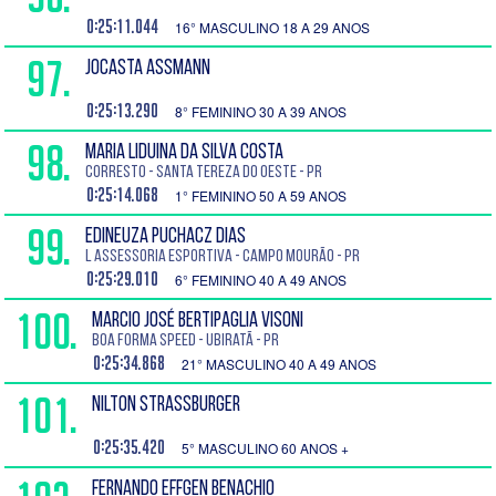
0:25:11.044
16° MASCULINO 18 A 29 ANOS
97.
JOCASTA ASSMANN
0:25:13.290
8° FEMININO 30 A 39 ANOS
98.
MARIA LIDUINA DA SILVA COSTA
Corresto - Santa Tereza do Oeste - PR
0:25:14.068
1° FEMININO 50 A 59 ANOS
99.
EDINEUZA PUCHACZ DIAS
L Assessoria Esportiva - Campo Mourão - PR
0:25:29.010
6° FEMININO 40 A 49 ANOS
100.
MARCIO JOSÉ BERTIPAGLIA VISONI
Boa Forma Speed - Ubiratã - PR
0:25:34.868
21° MASCULINO 40 A 49 ANOS
101.
NILTON STRASSBURGER
0:25:35.420
5° MASCULINO 60 ANOS +
FERNANDO EFFGEN BENACHIO