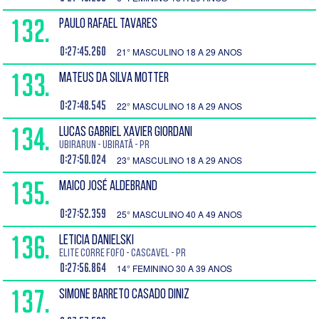
132.
PAULO RAFAEL TAVARES
0:27:45.260
21° MASCULINO 18 A 29 ANOS
133.
MATEUS DA SILVA MOTTER
0:27:48.545
22° MASCULINO 18 A 29 ANOS
134.
LUCAS GABRIEL XAVIER GIORDANI
Ubirarun - Ubiratã - PR
0:27:50.024
23° MASCULINO 18 A 29 ANOS
135.
MAICO JOSÉ ALDEBRAND
0:27:52.359
25° MASCULINO 40 A 49 ANOS
136.
LETICIA DANIELSKI
Elite Corre Fofo - Cascavel - PR
0:27:56.864
14° FEMININO 30 A 39 ANOS
137.
SIMONE BARRETO CASADO DINIZ