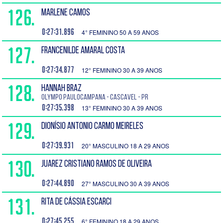
126.
MARLENE CAMOS
0:27:31.896
4° FEMININO 50 A 59 ANOS
127.
FRANCENILDE AMARAL COSTA
0:27:34.877
12° FEMININO 30 A 39 ANOS
128.
HANNAH BRAZ
Olympo PauloCampana - Cascavel - PR
0:27:35.398
13° FEMININO 30 A 39 ANOS
129.
DIONÍSIO ANTONIO CARMO MEIRELES
0:27:39.931
20° MASCULINO 18 A 29 ANOS
130.
JUAREZ CRISTIANO RAMOS DE OLIVEIRA
0:27:44.890
27° MASCULINO 30 A 39 ANOS
131.
RITA DE CÁSSIA ESCARCI
0:27:45.255
6° FEMININO 18 A 29 ANOS