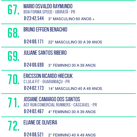
67.
MARIO OSVALDO RAYMUNDO
Boa Forma Speed - Ubiratã - PR
0:23:42.544
3° MASCULINO 60 ANOS +
68.
BRUNO EFFGEN BENACHIO
0:24:00.171
22° MASCULINO 30 A 39 ANOS
69.
JULIANE SANTOS RIBEIRO
0:24:00.690
3° FEMININO 30 A 39 ANOS
70.
ERICSSON RICARDO HRECIUK
C lula Fit - Guaraniaçu - PR
0:24:02.173
14° MASCULINO 40 A 49 ANOS
71.
JOSIANE CAMARGO DOS SANTOS
ACF Run Comercial Runners - Cascavel - PR
0:24:02.467
4° FEMININO 30 A 39 ANOS
72.
ELIANE DE OLIVEIRA
0:24:08.521
2° FEMININO 40 A 49 ANOS