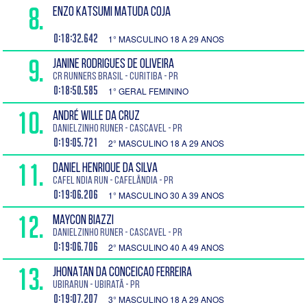
8.
ENZO KATSUMI MATUDA COJA
0:18:32.642
1° MASCULINO 18 A 29 ANOS
9.
JANINE RODRIGUES DE OLIVEIRA
CR RUNNERS BRASIL - Curitiba - PR
0:18:50.585
1° GERAL FEMININO
10.
ANDRÉ WILLE DA CRUZ
Danielzinho runer - Cascavel - PR
0:19:05.721
2° MASCULINO 18 A 29 ANOS
11.
DANIEL HENRIQUE DA SILVA
Cafel ndia Run - Cafelândia - PR
0:19:06.206
1° MASCULINO 30 A 39 ANOS
12.
MAYCON BIAZZI
Danielzinho runer - Cascavel - PR
0:19:06.706
2° MASCULINO 40 A 49 ANOS
13.
JHONATAN DA CONCEICAO FERREIRA
Ubirarun - Ubiratã - PR
0:19:07.207
3° MASCULINO 18 A 29 ANOS