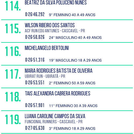
114.
BEATRIZ DA SILVA POLUCENO NUNES
0:26:46.292
9° FEMININO 40 A 49 ANOS
115.
WILSON RIBEIRO DOS SANTOS
ACF Run Edu Antunes - Cascavel - PR
0:26:50.026
24° MASCULINO 40 A 49 ANOS
116.
MICHELANGELO BERTOLINI
0:26:51.316
19° MASCULINO 18 A 29 ANOS
117.
MARIA RODRIGUES BATISTA DE OLIVEIRA
Ubirat Run - Ubiratã - PR
0:26:53.551
2° FEMININO 50 A 59 ANOS
118.
TAIS ALEXANDRA CABRERA RODRIGUES
0:26:57.901
11° FEMININO 30 A 39 ANOS
119.
LUANA CAROLINE CAMPOS DA SILVA
Funcional Runners - Cascavel - PR
0:27:05.630
3° FEMININO 18 A 29 ANOS