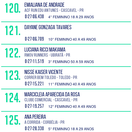
120.
EMIALIANA DE ANDRADE
ACF Run Edu Antunes - Cascavel - PR
0:27:06.438
4° FEMININO 18 A 29 ANOS
121.
DAYANE GONZAGA TAVARES
0:27:06.709
10° FEMININO 40 A 49 ANOS
122.
LUCIANA RICCI MAKIAMA
Rmov RUNNERS - Ubiratã - PR
0:27:11.519
3° FEMININO 50 A 59 ANOS
123.
NISSE KAISER VICENTE
Correr Bem Toledo - Toledo - PR
0:27:15.221
11° FEMININO 40 A 49 ANOS
124.
MARCICLEIA APARECIDA DA ROSA
Clube comercial - Cascavel - PR
0:27:19.257
12° FEMININO 40 A 49 ANOS
125.
ANA PEREIRA
A corrida - Corbélia - PR
0:27:28.330
5° FEMININO 18 A 29 ANOS