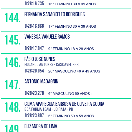
0:28:16.735
16° FEMININO 30 A 39 ANOS
144.
FERNANDA SANAGIOTTO RODRIGUES
0:28:16.868
17° FEMININO 30 A 39 ANOS
145.
VANESSA VANUELE RAMOS
0:28:17.047
9° FEMININO 18 A 29 ANOS
146.
FÁBIO JOSÉ NUNES
EDUARDO ANTUNES - Cascavel - PR
0:28:20.054
26° MASCULINO 40 A 49 ANOS
147.
ANTONIO MAGAGNIN
0:28:23.278
6° MASCULINO 60 ANOS +
148.
GILMA APARECIDA BARBOSA DE OLIVEIRA COURA
Boa Forma Team - Ubiratã - PR
0:28:23.807
6° FEMININO 50 A 59 ANOS
149.
ELIZANDRA DE LIMA