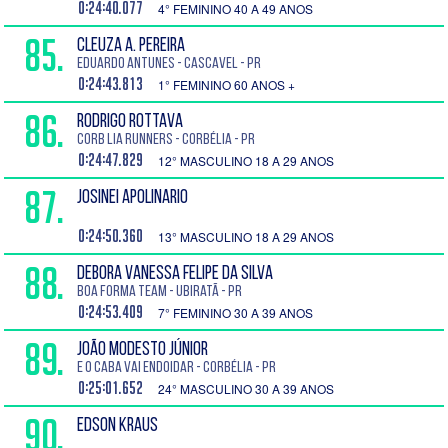
0:24:40.077
4° FEMININO 40 A 49 ANOS
85.
CLEUZA A. PEREIRA
EDUARDO ANTUNES - Cascavel - PR
0:24:43.813
1° FEMININO 60 ANOS +
86.
RODRIGO ROTTAVA
Corb lia Runners - Corbélia - PR
0:24:47.829
12° MASCULINO 18 A 29 ANOS
87.
JOSINEI APOLINARIO
0:24:50.360
13° MASCULINO 18 A 29 ANOS
88.
DEBORA VANESSA FELIPE DA SILVA
Boa Forma Team - Ubiratã - PR
0:24:53.409
7° FEMININO 30 A 39 ANOS
89.
JOÃO MODESTO JÚNIOR
E o Caba Vai Endoidar - Corbélia - PR
0:25:01.652
24° MASCULINO 30 A 39 ANOS
90.
EDSON KRAUS