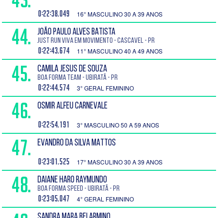
0:22:38.049
16° MASCULINO 30 A 39 ANOS
44.
JOÃO PAULO ALVES BATISTA
Just Run Viva em movimento - Cascavel - PR
0:22:43.674
11° MASCULINO 40 A 49 ANOS
45.
CAMILA JESUS DE SOUZA
Boa Forma Team - Ubiratã - PR
0:22:44.574
3° GERAL FEMININO
46.
OSMIR ALFEU CARNEVALE
0:22:54.191
3° MASCULINO 50 A 59 ANOS
47.
EVANDRO DA SILVA MATTOS
0:23:01.525
17° MASCULINO 30 A 39 ANOS
48.
DAIANE HARO RAYMUNDO
Boa Forma Speed - Ubiratã - PR
0:23:05.047
4° GERAL FEMININO
SANDRA MARA BELARMINO