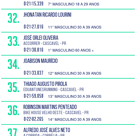
0:21:15.339
7° MASCULINO 18 A 29 ANOS
32.
JHONATAN RICARDO LOURINI
0:21:27.016
11° MASCULINO 30 A 39 ANOS
33.
JOSÉ ORLEI OLIVEIRA
Accorrer - Cascavel - PR
0:21:30.816
1° MASCULINO 60 ANOS +
34.
JOABISON MAURÍCIO
0:21:33.037
12° MASCULINO 30 A 39 ANOS
35.
THIAGO AUGUSTO PIROLA
EduantunesRunning - Cascavel - PR
0:21:59.058
13° MASCULINO 30 A 39 ANOS
36.
ROBINSON MARTINS PENTEADO
Bike House Velho Oeste - Cascavel - PR
0:22:02.265
14° MASCULINO 30 A 39 ANOS
37.
ALFREDO JOSÉ ALVES NETO