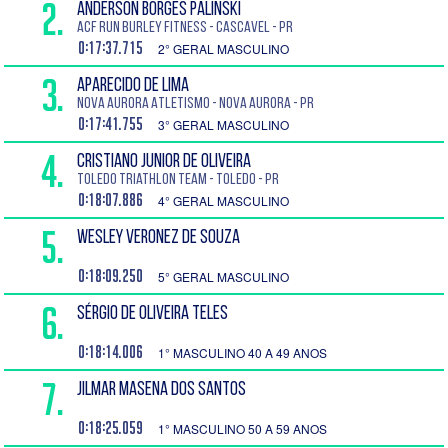
2.
ANDERSON BORGES PALINSKI
ACF RUN BURLEY FITNESS - Cascavel - PR
0:17:37.715
2° GERAL MASCULINO
3.
APARECIDO DE LIMA
Nova Aurora Atletismo - Nova Aurora - PR
0:17:41.755
3° GERAL MASCULINO
4.
CRISTIANO JUNIOR DE OLIVEIRA
Toledo Triathlon Team - Toledo - PR
0:18:07.886
4° GERAL MASCULINO
5.
WESLEY VERONEZ DE SOUZA
0:18:09.250
5° GERAL MASCULINO
6.
SÉRGIO DE OLIVEIRA TELES
0:18:14.006
1° MASCULINO 40 A 49 ANOS
7.
JILMAR MASENA DOS SANTOS
0:18:25.059
1° MASCULINO 50 A 59 ANOS