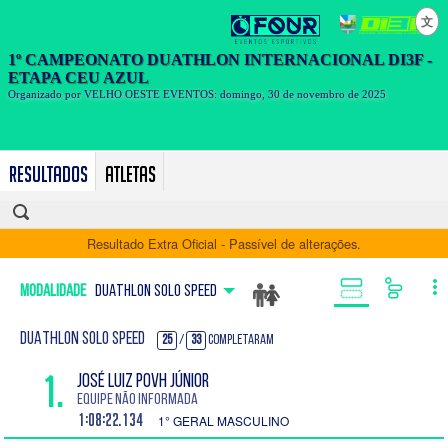
文
Resultados
Atletas
Resultado Extra Oficial - Passível de alterações.
Modalidade
DUATHLON SOLO SPEED
DUATHLON SOLO SPEED
25
/
33
Completaram
1.
JOSÉ LUIZ POVH JÚNIOR
Equipe Não Informada
1:08:22.134
1° GERAL MASCULINO