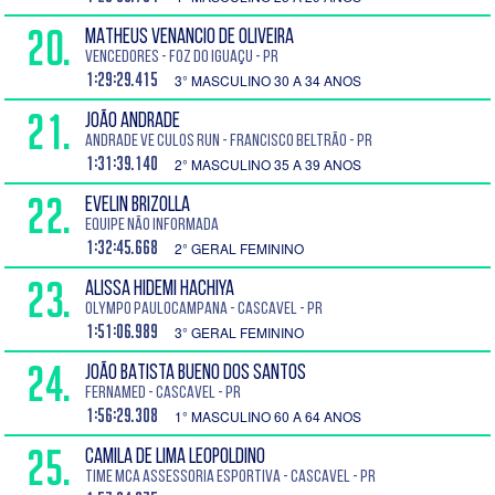
20.
MATHEUS VENANCIO DE OLIVEIRA
Vencedores - Foz do Iguaçu - PR
1:29:29.415
3° MASCULINO 30 A 34 ANOS
21.
JOÃO ANDRADE
Andrade Ve culos Run - Francisco Beltrão - PR
1:31:39.140
2° MASCULINO 35 A 39 ANOS
22.
EVELIN BRIZOLLA
Equipe Não Informada
1:32:45.668
2° GERAL FEMININO
23.
ALISSA HIDEMI HACHIYA
Olympo PauloCampana - Cascavel - PR
1:51:06.989
3° GERAL FEMININO
24.
JOÃO BATISTA BUENO DOS SANTOS
FERNAMED - Cascavel - PR
1:56:29.308
1° MASCULINO 60 A 64 ANOS
25.
CAMILA DE LIMA LEOPOLDINO
Time MCA Assessoria Esportiva - Cascavel - PR