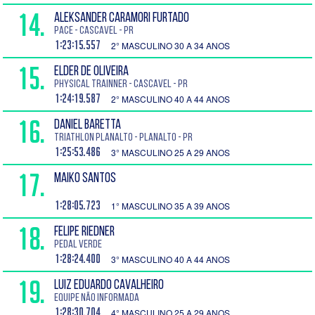
14.
ALEKSANDER CARAMORI FURTADO
Pace - Cascavel - PR
1:23:15.557
2° MASCULINO 30 A 34 ANOS
15.
ELDER DE OLIVEIRA
Physical Trainner - Cascavel - PR
1:24:19.587
2° MASCULINO 40 A 44 ANOS
16.
DANIEL BARETTA
Triathlon Planalto - Planalto - PR
1:25:53.486
3° MASCULINO 25 A 29 ANOS
17.
Maiko Santos
1:28:05.723
1° MASCULINO 35 A 39 ANOS
18.
FELIPE RIEDNER
PEDAL VERDE
1:28:24.400
3° MASCULINO 40 A 44 ANOS
19.
LUIZ EDUARDO CAVALHEIRO
Equipe Não Informada
1:28:30.704
4° MASCULINO 25 A 29 ANOS