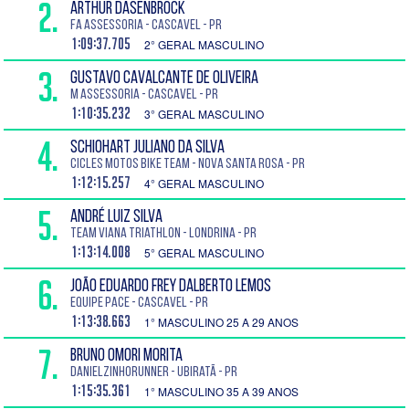
2.
ARTHUR DASENBROCK
FA Assessoria - Cascavel - PR
1:09:37.705
2° GERAL MASCULINO
3.
GUSTAVO CAVALCANTE DE OLIVEIRA
M Assessoria - Cascavel - PR
1:10:35.232
3° GERAL MASCULINO
4.
SCHIOHART JULIANO DA SILVA
Cicles Motos Bike Team - Nova Santa Rosa - PR
1:12:15.257
4° GERAL MASCULINO
5.
ANDRÉ LUIZ SILVA
Team Viana Triathlon - Londrina - PR
1:13:14.008
5° GERAL MASCULINO
6.
JOÃO EDUARDO FREY DALBERTO LEMOS
Equipe pace - Cascavel - PR
1:13:38.663
1° MASCULINO 25 A 29 ANOS
7.
BRUNO OMORI MORITA
Danielzinhorunner - Ubiratã - PR
1:15:35.361
1° MASCULINO 35 A 39 ANOS