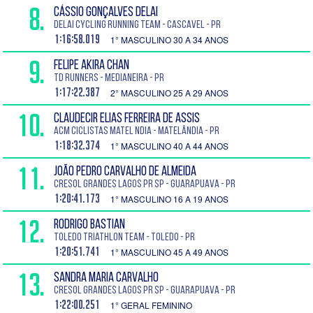
8.
CÁSSIO GONÇALVES DELAI
Delai Cycling Running Team - Cascavel - PR
1:16:58.019
1° MASCULINO 30 A 34 ANOS
9.
FELIPE AKIRA CHAN
TD RUNNERS - Medianeira - PR
1:17:22.387
2° MASCULINO 25 A 29 ANOS
10.
CLAUDECIR ELIAS FERREIRA DE ASSIS
ACM ciclistas Matel ndia - Matelândia - PR
1:18:32.374
1° MASCULINO 40 A 44 ANOS
11.
JOÃO PEDRO CARVALHO DE ALMEIDA
Cresol Grandes Lagos PR SP - Guarapuava - PR
1:20:41.173
1° MASCULINO 16 A 19 ANOS
12.
RODRIGO BASTIAN
Toledo Triathlon Team - Toledo - PR
1:20:51.741
1° MASCULINO 45 A 49 ANOS
13.
SANDRA MARIA CARVALHO
Cresol Grandes Lagos PR SP - Guarapuava - PR
1:22:00.251
1° GERAL FEMININO