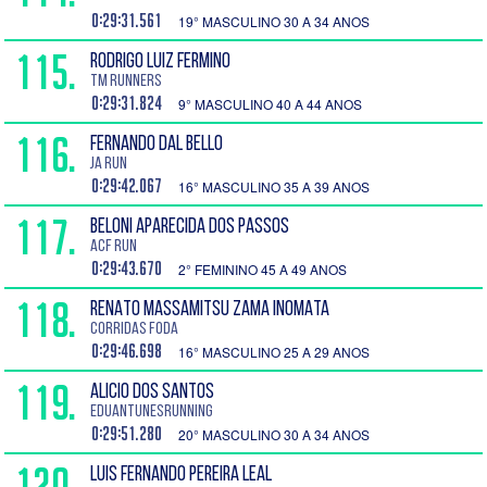
0:29:31.561
19° MASCULINO 30 A 34 ANOS
115.
RODRIGO LUIZ FERMINO
TM RUNNERS
0:29:31.824
9° MASCULINO 40 A 44 ANOS
116.
FERNANDO DAL BELLO
JA RUN
0:29:42.067
16° MASCULINO 35 A 39 ANOS
117.
BELONI APARECIDA DOS PASSOS
ACF RUN
0:29:43.670
2° FEMININO 45 A 49 ANOS
118.
RENATO MASSAMITSU ZAMA INOMATA
Corridas Foda
0:29:46.698
16° MASCULINO 25 A 29 ANOS
119.
ALICIO DOS SANTOS
eduantunesrunning
0:29:51.280
20° MASCULINO 30 A 34 ANOS
120.
LUIS FERNANDO PEREIRA LEAL