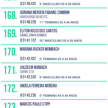
0:31:39.432
3° MASCULINO 55 A 59 ANOS
168.
ADRIANA MERGEN FABIANO ZAMBRIN
Ouro Verde do Oeste
0:31:40.228
11° FEMININO 30 A 34 ANOS
169.
ELITON ROSSI DOS SANTOS
Danielzinho runner
0:31:41.122
20° MASCULINO 35 A 39 ANOS
170.
MARIANA RUCKER MOMBACH
0:31:42.422
5° FEMININO 20 A 24 ANOS
171.
VALDECIR NORBACH
Corre sto
0:31:42.520
9° MASCULINO 45 A 49 ANOS
172.
ANGELA FERREIRA MOREIRA
0:31:43.236
5° FEMININO 45 A 49 ANOS
173.
MARCOS PAULO STIPP