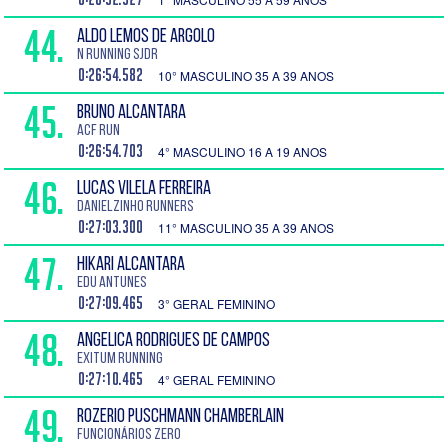
44.
ALDO LEMOS DE ARGOLO
N Running SJDR
0:26:54.582
10° MASCULINO 35 A 39 ANOS
45.
BRUNO ALCANTARA
ACF RUN
0:26:54.703
4° MASCULINO 16 A 19 ANOS
46.
LUCAS VILELA FERREIRA
Danielzinho Runners
0:27:03.300
11° MASCULINO 35 A 39 ANOS
47.
HIKARI ALCANTARA
Edu Antunes
0:27:09.465
3° GERAL FEMININO
48.
ANGELICA RODRIGUES DE CAMPOS
Exitum Running
0:27:10.465
4° GERAL FEMININO
49.
ROZERIO PUSCHMANN CHAMBERLAIN
FUNCIONÁRIOS ZERO