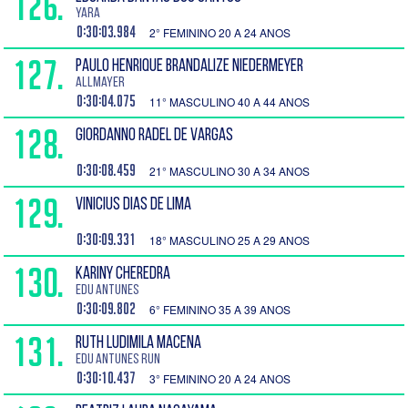
126.
Yara
0:30:03.984
2° FEMININO 20 A 24 ANOS
127.
PAULO HENRIQUE BRANDALIZE NIEDERMEYER
Allmayer
0:30:04.075
11° MASCULINO 40 A 44 ANOS
128.
GIORDANNO RADEL DE VARGAS
0:30:08.459
21° MASCULINO 30 A 34 ANOS
129.
VINICIUS DIAS DE LIMA
0:30:09.331
18° MASCULINO 25 A 29 ANOS
130.
KARINY CHEREDRA
Edu Antunes
0:30:09.802
6° FEMININO 35 A 39 ANOS
131.
RUTH LUDIMILA MACENA
EDU ANTUNES RUN
0:30:10.437
3° FEMININO 20 A 24 ANOS