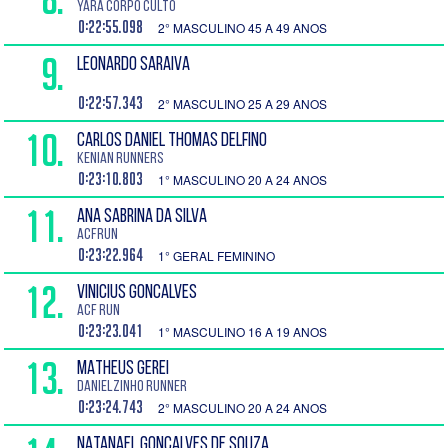
Yara Corpo Culto
0:22:55.098
2° MASCULINO 45 A 49 ANOS
9.
LEONARDO SARAIVA
0:22:57.343
2° MASCULINO 25 A 29 ANOS
10.
CARLOS DANIEL THOMAS DELFINO
kenian runners
0:23:10.803
1° MASCULINO 20 A 24 ANOS
11.
ANA SABRINA DA SILVA
ACFRUN
0:23:22.964
1° GERAL FEMININO
12.
VINICIUS GONCALVES
ACF RUN
0:23:23.041
1° MASCULINO 16 A 19 ANOS
13.
MATHEUS GEREI
danielzinho runner
0:23:24.743
2° MASCULINO 20 A 24 ANOS
NATANAEL GONCALVES DE SOUZA