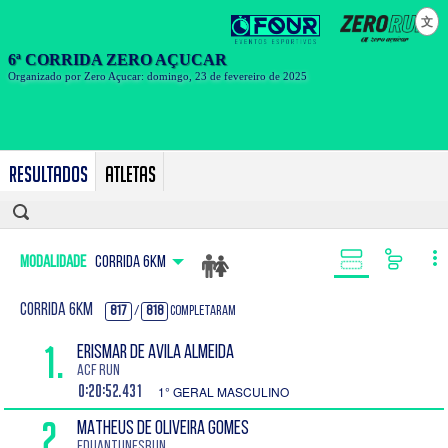
文
Resultados
Atletas
Modalidade
CORRIDA 6KM
CORRIDA 6KM
817
/
818
Completaram
1.
ERISMAR DE AVILA ALMEIDA
ACF RUN
0:20:52.431
1° GERAL MASCULINO
2.
MATHEUS DE OLIVEIRA GOMES
eduantunesrun