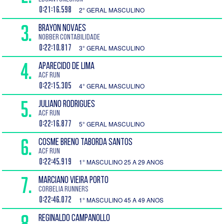
0:21:16.598
2° GERAL MASCULINO
3.
BRAYON NOVAES
Nobber Contabilidade
0:22:10.817
3° GERAL MASCULINO
4.
APARECIDO DE LIMA
ACF RUN
0:22:15.305
4° GERAL MASCULINO
5.
JULIANO RODRIGUES
ACF RUN
0:22:16.877
5° GERAL MASCULINO
6.
COSME BRENO TABORDA SANTOS
ACF RUN
0:22:45.919
1° MASCULINO 25 A 29 ANOS
7.
MARCIANO VIEIRA PORTO
Corbelia Runners
0:22:46.072
1° MASCULINO 45 A 49 ANOS
8.
REGINALDO CAMPANOLLO