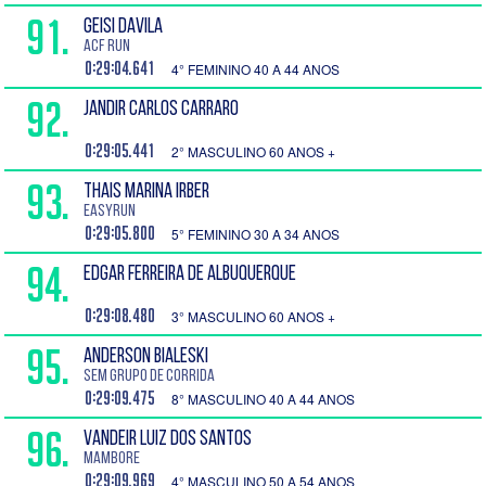
91.
GEISI DAVILA
ACF RUN
0:29:04.641
4° FEMININO 40 A 44 ANOS
92.
JANDIR CARLOS CARRARO
0:29:05.441
2° MASCULINO 60 ANOS +
93.
THAIS MARINA IRBER
Easyrun
0:29:05.800
5° FEMININO 30 A 34 ANOS
94.
EDGAR FERREIRA DE ALBUQUERQUE
0:29:08.480
3° MASCULINO 60 ANOS +
95.
ANDERSON BIALESKI
SEM GRUPO DE CORRIDA
0:29:09.475
8° MASCULINO 40 A 44 ANOS
96.
VANDEIR LUIZ DOS SANTOS
mambore
0:29:09.969
4° MASCULINO 50 A 54 ANOS