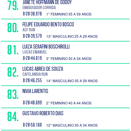
79.
JANETE HOFFMANN DE GODOY
EMBAIXADOR CORRIDA
0:28:38.978
1° FEMININO 55 A 59 ANOS
80.
FELIPE EDUARDO BENTO BOSCO
ACF RUN
0:28:39.579
13° MASCULINO 25 A 29 ANOS
81.
LUIZA SERAFINI BOSCHIROLLI
Lucas Emanuel
0:28:44.019
3° FEMININO 30 A 34 ANOS
82.
LUCAS ABREU DE SOUZA
Cafelandia Run
0:28:46.255
14° MASCULINO 35 A 39 ANOS
83.
NIVIA LARENTIS
0:28:48.699
2° FEMININO 40 A 44 ANOS
84.
GUSTAVO ROBERTO DIAS
0:28:50.160
12° MASCULINO 30 A 34 ANOS