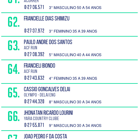
Acorrer
0:27:36.571
3° MASCULINO 50 A 54 ANOS
62.
FRANCIELLE DIAS SHIMIZU
0:27:37.972
3° FEMININO 35 A 39 ANOS
63.
PAULO ANDRE DOS SANTOS
ACF RUN
0:27:38.392
5° MASCULINO 40 A 44 ANOS
64.
FRANCIELI BIONDO
ACF Run
0:27:43.632
4° FEMININO 35 A 39 ANOS
65.
CASSIO GONCALVES DELAI
Olympo - Delai Eng
0:27:44.320
8° MASCULINO 30 A 34 ANOS
66.
JHONATAN RICARDO LOURINI
Yara Country Clube
0:27:55.071
9° MASCULINO 30 A 34 ANOS
JOAO PEDRO F DA COSTA