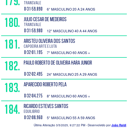
179.
Transvale
0:31:59.890
6° MASCULINO 20 A 24 ANOS
180.
JULIO CESAR DE MEDEIROS
Transvale
0:31:59.980
12° MASCULINO 40 A 44 ANOS
181.
ARISTEU OLIVEIRA DOS SANTOS
Capoeira Arte e Luta
0:32:01.195
7° MASCULINO 60 ANOS +
182.
PAULO ROBERTO DE OLIVEIRA HARA JUNIOR
0:32:02.495
24° MASCULINO 25 A 29 ANOS
183.
APARECIDO ROBERTO PELA
0:32:04.275
8° MASCULINO 60 ANOS +
184.
RICARDO ESTEVES SANTOS
Equilibrio
0:32:08.960
5° MASCULINO 55 A 59 ANOS
Última Alteração 3/5/2025, 9:27:22 PM
- Desenvolvido por
João Raldi