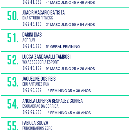
0:27:11.932
4° MASCULINO 45 A 49 ANOS
50.
JOACIR MACARIO BATISTA
DNA STUDIO FITNESS
0:27:15.150
2° MASCULINO 50 A 54 ANOS
51.
DARINI DIAS
ACF RUN
0:27:15.225
5° GERAL FEMININO
52.
LUCCA ZANDAVALLI TAMBOSI
W3 Assessoria Esport
0:27:16.162
9° MASCULINO 25 A 29 ANOS
53.
JAQUELINE DOS REIS
EDU ANTUNES RUN
0:27:26.502
1° FEMININO 35 A 39 ANOS
54.
ANGELA LUPEPSA BESPALEZ CORREA
Esquadrao da corrida
0:27:27.533
1° FEMININO 45 A 49 ANOS
55.
FABIOLA SOUZA
FUNCIONÁRIOS ZERO