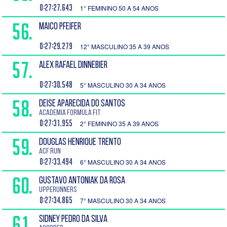
0:27:27.643
1° FEMININO 50 A 54 ANOS
56.
MAICO PFEIFER
0:27:29.279
12° MASCULINO 35 A 39 ANOS
57.
ALEX RAFAEL DINNEBIER
0:27:30.548
5° MASCULINO 30 A 34 ANOS
58.
DEISE APARECIDA DO SANTOS
Academia Formula Fit
0:27:31.955
2° FEMININO 35 A 39 ANOS
59.
DOUGLAS HENRIQUE TRENTO
ACF Run
0:27:33.494
6° MASCULINO 30 A 34 ANOS
60.
GUSTAVO ANTONIAK DA ROSA
Upperunners
0:27:34.865
7° MASCULINO 30 A 34 ANOS
61.
SIDNEY PEDRO DA SILVA