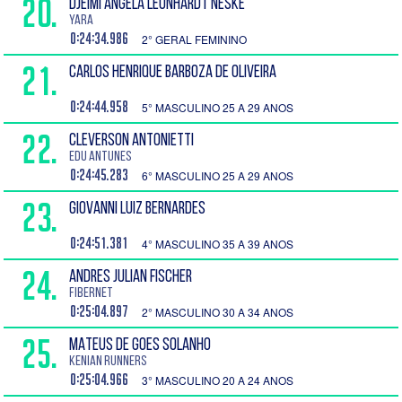
20.
DJEIMI ANGELA LEONHARDT NESKE
Yara
0:24:34.986
2° GERAL FEMININO
21.
CARLOS HENRIQUE BARBOZA DE OLIVEIRA
0:24:44.958
5° MASCULINO 25 A 29 ANOS
22.
CLEVERSON ANTONIETTI
Edu Antunes
0:24:45.283
6° MASCULINO 25 A 29 ANOS
23.
GIOVANNI LUIZ BERNARDES
0:24:51.381
4° MASCULINO 35 A 39 ANOS
24.
ANDRES JULIAN FISCHER
FiberNet
0:25:04.897
2° MASCULINO 30 A 34 ANOS
25.
MATEUS DE GOES SOLANHO
Kenian Runners
0:25:04.966
3° MASCULINO 20 A 24 ANOS