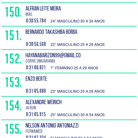
150.
ALFRAN LEITE MEIRA
Mae
0:30:55.784
24° MASCULINO 30 A 34 ANOS
151.
BERNARDO TAKASHIBA BORBA
0:30:56.568
22° MASCULINO 25 A 29 ANOS
152.
HAYANABARIZON99@GMAIL.CO
Corre Umuarama
0:31:00.821
7° FEMININO 25 A 29 ANOS
153.
ENZO BERTE
0:31:05.080
23° MASCULINO 25 A 29 ANOS
154.
ALEXANDRE WEIRICH
JA Run
0:31:05.915
25° MASCULINO 30 A 34 ANOS
155.
NELSON ANTONIO ANTONIAZZI
fernamed
0:31:07.324
5° MASCULINO 50 A 54 ANOS