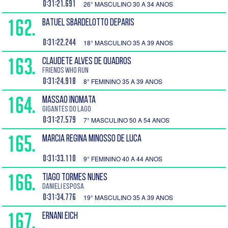
0:31:21.691
26° MASCULINO 30 A 34 ANOS
162.
BATUEL SBARDELOTTO DEPARIS
0:31:22.244
18° MASCULINO 35 A 39 ANOS
163.
CLAUDETE ALVES DE QUADROS
friends who run
0:31:24.918
8° FEMININO 35 A 39 ANOS
164.
MASSAO INOMATA
Gigantes do Lago
0:31:27.579
7° MASCULINO 50 A 54 ANOS
165.
MARCIA REGINA MINOSSO DE LUCA
0:31:33.110
9° FEMININO 40 A 44 ANOS
166.
TIAGO TORMES NUNES
Danieli esposa
0:31:34.776
19° MASCULINO 35 A 39 ANOS
167.
ERNANI EICH