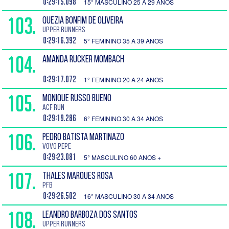
0:29:15.098
15° MASCULINO 25 A 29 ANOS
103.
QUEZIA BONFIM DE OLIVEIRA
Upper Runners
0:29:16.392
5° FEMININO 35 A 39 ANOS
104.
AMANDA RUCKER MOMBACH
0:29:17.072
1° FEMININO 20 A 24 ANOS
105.
MONIQUE RUSSO BUENO
ACF RUN
0:29:19.286
6° FEMININO 30 A 34 ANOS
106.
PEDRO BATISTA MARTINAZO
Vovo Pepe
0:29:23.081
5° MASCULINO 60 ANOS +
107.
THALES MARQUES ROSA
PFB
0:29:26.502
16° MASCULINO 30 A 34 ANOS
108.
LEANDRO BARBOZA DOS SANTOS
UPPER RUNNERS