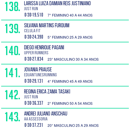
138.
LARISSA LUIZA DAMIAN REIS JUSTINIANO
Just Run
0:30:19.510
7° FEMININO 40 A 44 ANOS
139.
SILVANA MARTINS FURQUIM
Celula fit
0:30:24.390
5° FEMININO 25 A 29 ANOS
140.
DIEGO HENRIQUE PAGANI
Upper Runners
0:30:27.834
23° MASCULINO 30 A 34 ANOS
141.
JOVANIA PRAUSE
Eduantunesrunning
0:30:29.131
4° FEMININO 45 A 49 ANOS
142.
REGINA ERICA ZAMA TASAKI
Just run
0:30:36.337
2° FEMININO 50 A 54 ANOS
143.
ANDREI JULIANO ANSCHAU
AA assessoria
0:30:37.231
20° MASCULINO 25 A 29 ANOS