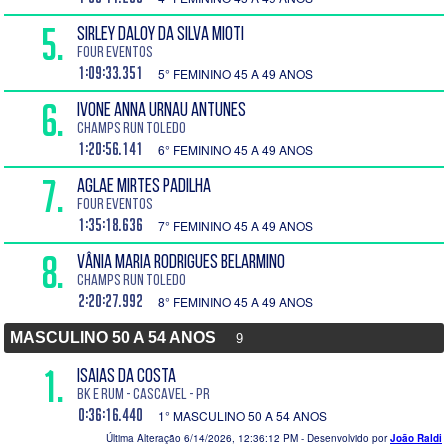
5.
SIRLEY DALOY DA SILVA MIOTI
Four Eventos
1:09:33.351
5° FEMININO 45 A 49 ANOS
6.
IVONE ANNA URNAU ANTUNES
CHAMPS RUN TOLEDO
1:20:56.141
6° FEMININO 45 A 49 ANOS
7.
AGLAE MIRTES PADILHA
Four Eventos
1:35:18.636
7° FEMININO 45 A 49 ANOS
8.
VÂNIA MARIA RODRIGUES BELARMINO
CHAMPS RUN TOLEDO
2:20:27.992
8° FEMININO 45 A 49 ANOS
MASCULINO 50 A 54 ANOS
9
1.
ISAIAS DA COSTA
bk e rum - Cascavel - PR
0:36:16.440
1° MASCULINO 50 A 54 ANOS
Última Alteração 6/14/2026, 12:36:12 PM
- Desenvolvido por
João Raldi