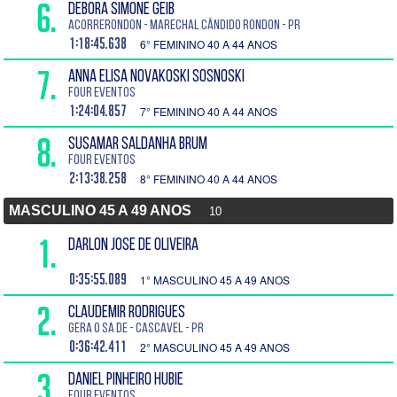
6.
DEBORA SIMONE GEIB
AcorreRondon - Marechal Cândido Rondon - PR
1:18:45.638
6° FEMININO 40 A 44 ANOS
7.
ANNA ELISA NOVAKOSKI SOSNOSKI
Four Eventos
1:24:04.857
7° FEMININO 40 A 44 ANOS
8.
SUSAMAR SALDANHA BRUM
Four Eventos
2:13:38.258
8° FEMININO 40 A 44 ANOS
MASCULINO 45 A 49 ANOS
10
1.
DARLON JOSE DE OLIVEIRA
0:35:55.089
1° MASCULINO 45 A 49 ANOS
2.
CLAUDEMIR RODRIGUES
Gera o sa de - Cascavel - PR
0:36:42.411
2° MASCULINO 45 A 49 ANOS
3.
DANIEL PINHEIRO HUBIE
Four Eventos