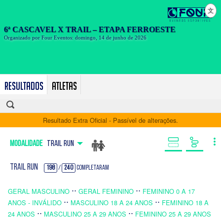
文
Resultados
Atletas
Resultado Extra Oficial - Passível de alterações.
Modalidade
Trail Run
Trail Run
198
/
240
Completaram
⋅⋅
⋅⋅
GERAL MASCULINO
GERAL FEMININO
FEMININO 0 A 17
⋅⋅
⋅⋅
ANOS - INVÁLIDO
MASCULINO 18 A 24 ANOS
FEMININO 18 A
⋅⋅
⋅⋅
24 ANOS
MASCULINO 25 A 29 ANOS
FEMININO 25 A 29 ANOS