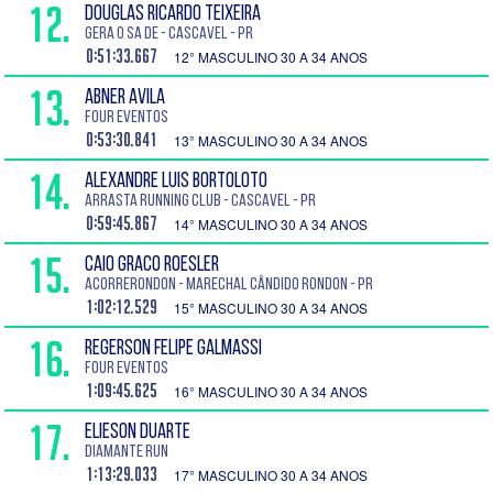
12.
DOUGLAS RICARDO TEIXEIRA
Gera o sa de - Cascavel - PR
0:51:33.667
12° MASCULINO 30 A 34 ANOS
13.
ABNER AVILA
Four Eventos
0:53:30.841
13° MASCULINO 30 A 34 ANOS
14.
ALEXANDRE LUIS BORTOLOTO
Arrasta Running Club - Cascavel - PR
0:59:45.867
14° MASCULINO 30 A 34 ANOS
15.
CAIO GRACO ROESLER
AcorreRondon - Marechal Cândido Rondon - PR
1:02:12.529
15° MASCULINO 30 A 34 ANOS
16.
REGERSON FELIPE GALMASSI
Four Eventos
1:09:45.625
16° MASCULINO 30 A 34 ANOS
17.
ELIESON DUARTE
DIAMANTE RUN
1:13:29.033
17° MASCULINO 30 A 34 ANOS