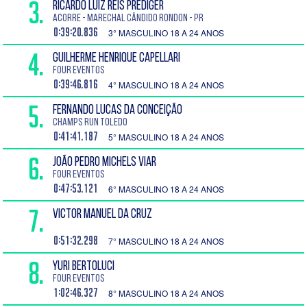
3.
RICARDO LUIZ REIS PREDIGER
Acorre - Marechal Cândido Rondon - PR
0:39:20.836
3° MASCULINO 18 A 24 ANOS
4.
GUILHERME HENRIQUE CAPELLARI
Four Eventos
0:39:46.816
4° MASCULINO 18 A 24 ANOS
5.
FERNANDO LUCAS DA CONCEIÇÃO
CHAMPS RUN TOLEDO
0:41:41.187
5° MASCULINO 18 A 24 ANOS
6.
JOÃO PEDRO MICHELS VIAR
Four Eventos
0:47:53.121
6° MASCULINO 18 A 24 ANOS
7.
VICTOR MANUEL DA CRUZ
0:51:32.298
7° MASCULINO 18 A 24 ANOS
8.
YURI BERTOLUCI
Four Eventos
1:02:46.327
8° MASCULINO 18 A 24 ANOS