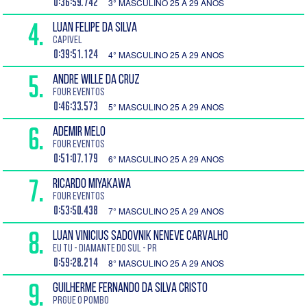
0:36:59.742
3° MASCULINO 25 A 29 ANOS
4.
LUAN FELIPE DA SILVA
Capivel
0:39:51.124
4° MASCULINO 25 A 29 ANOS
5.
ANDRE WILLE DA CRUZ
Four Eventos
0:46:33.573
5° MASCULINO 25 A 29 ANOS
6.
ADEMIR MELO
Four Eventos
0:51:07.179
6° MASCULINO 25 A 29 ANOS
7.
RICARDO MIYAKAWA
Four Eventos
0:53:50.438
7° MASCULINO 25 A 29 ANOS
8.
LUAN VINICIUS SADOVNIK NENEVE CARVALHO
EU TU - Diamante do Sul - PR
0:59:28.214
8° MASCULINO 25 A 29 ANOS
9.
GUILHERME FERNANDO DA SILVA CRISTO
Prgue o Pombo