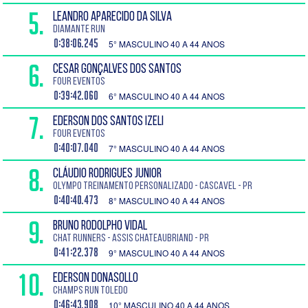
5.
LEANDRO APARECIDO DA SILVA
DIAMANTE RUN
0:38:06.245
5° MASCULINO 40 A 44 ANOS
6.
CESAR GONÇALVES DOS SANTOS
Four Eventos
0:39:42.060
6° MASCULINO 40 A 44 ANOS
7.
EDERSON DOS SANTOS IZELI
Four Eventos
0:40:07.040
7° MASCULINO 40 A 44 ANOS
8.
CLÁUDIO RODRIGUES JUNIOR
OLYMPO TREINAMENTO PERSONALIZADO - Cascavel - PR
0:40:40.473
8° MASCULINO 40 A 44 ANOS
9.
BRUNO RODOLPHO VIDAL
Chat Runners - Assis Chateaubriand - PR
0:41:22.378
9° MASCULINO 40 A 44 ANOS
10.
EDERSON DONASOLLO
CHAMPS RUN TOLEDO
0:46:43.908
10° MASCULINO 40 A 44 ANOS