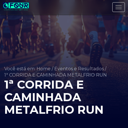
Tog
navi
Você está em: Home
/
Eventos e Resultados
/
1ª CORRIDA E CAMINHADA METALFRIO RUN
1ª CORRIDA E
CAMINHADA
METALFRIO RUN