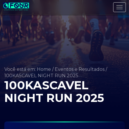
Tog
navi
Você está em: Home
/
Eventos e Resultados
/
100KASCAVEL NIGHT RUN 2025
100KASCAVEL
NIGHT RUN 2025