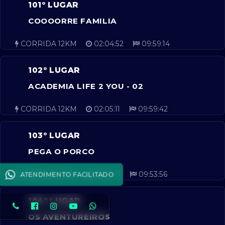
101º LUGAR
COOOORRE FAMILIA
CORRIDA 12KM
02:04:52
09:59:14
102º LUGAR
ACADEMIA LIFE 2 YOU - 02
CORRIDA 12KM
02:05:11
09:59:42
103º LUGAR
PEGA O PORCO
ATENDIMENTO FACILITADO
CORRIDA 12KM
02:06:11
09:53:56
104º LUGAR
OS AVENTUREIROS