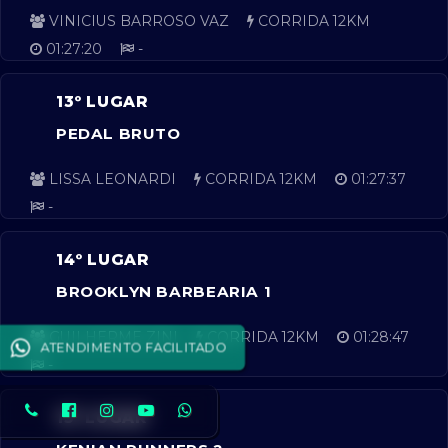
VINICIUS BARROSO VAZ
CORRIDA 12KM
01:27:20
-
13º LUGAR
PEDAL BRUTO
LISSA LEONARDI
CORRIDA 12KM
01:27:37
-
14º LUGAR
BROOKLYN BARBEARIA 1
GUILHERME ZINI
CORRIDA 12KM
01:28:47
ATENDIMENTO FACILITADO
-
15º LUGAR