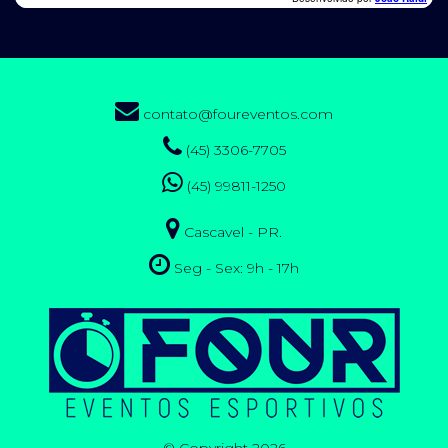
contato@foureventos.com
(45) 3306-7705
(45) 99811-1250
Cascavel - PR.
Seg - Sex: 9h - 17h