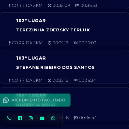
CORRIDA 5KM
00:35:09
00:36:33
102º LUGAR
TEREZINHA ZDEBSKY TERLUK
CORRIDA 5KM
00:35:12
00:36:03
103º LUGAR
STEFANE RIBEIRO DOS SANTOS
CORRIDA 5KM
00:35:12
00:36:34
104º LUGAR
ATENDIMENTO FACILITADO
ROBERTA MELO
CORRIDA 5KM
00:35:18
00:36:44