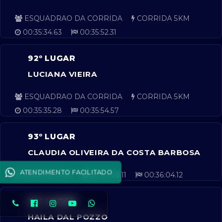
ESQUADRAO DA CORRIDA
CORRIDA 5KM
00:35:34.63
00:35:52.31
92º LUGAR
LUCIANA VIEIRA
ESQUADRAO DA CORRIDA
CORRIDA 5KM
00:35:35.28
00:35:54.57
93º LUGAR
CLAUDIA OLIVEIRA DA COSTA BARBOSA
ATENDIMENTO FACILITADO
CORRIDA 5KM
00:35:38.11
00:36:04.12
94º LUGAR
HAILA DAL POZZO