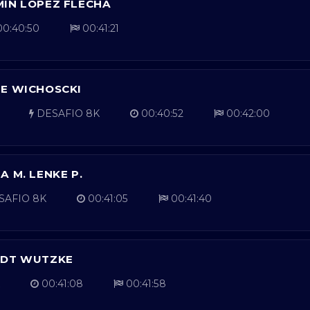
MIN LOPEZ FLECHA
0:40:50
00:41:21
NE WICHOSCKI
DESAFIO 8K
00:40:52
00:42:00
A M. LENKE P.
SAFIO 8K
00:41:05
00:41:40
NDT WUTZKE
00:41:08
00:41:58