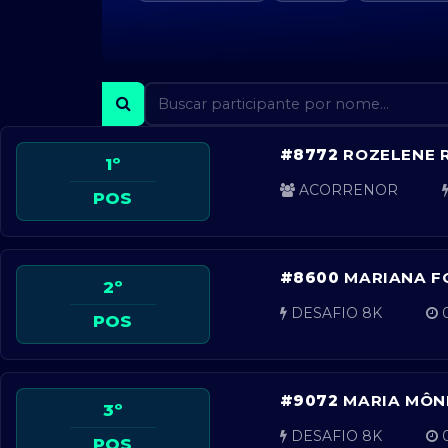
#8772
ROZELENE 
1º
ACORRENOR
POS
#8600
MARIANA 
2º
DESAFIO 8K
0
POS
#9072
MARIA MÔNI
3º
DESAFIO 8K
0
POS