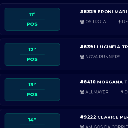
#8329
ERONI MARI
11º
OS TROTA
DE
POS
#8391
LUCINEIA TR
12º
NOVA RUNNERS
POS
#8410
MORGANA TE
13º
ALLMAYER
D
POS
#9222
CLARICE P
14º
AMIGOS DA CORRI