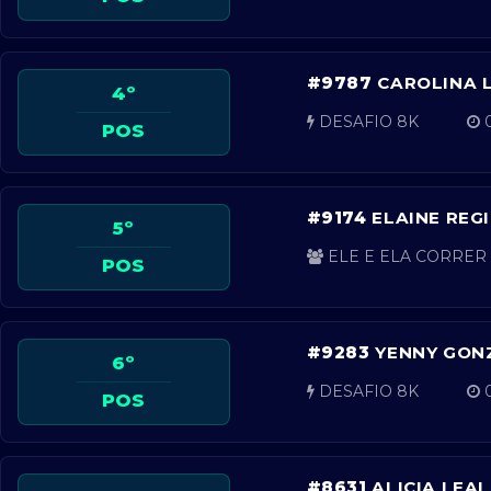
#9787
CAROLINA 
4º
DESAFIO 8K
0
POS
#9174
ELAINE REG
5º
ELE E ELA CORRER 
POS
#9283
YENNY GON
6º
DESAFIO 8K
0
POS
#8631
ALICIA LEA