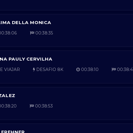
LIMA DELLA MONICA
0:38:06
00:38:35
INA PAULY CERVILHA
E VIAJAR
DESAFIO 8K
00:38:10
00:38:4
ZALEZ
0:38:20
00:38:53
L FREHNER