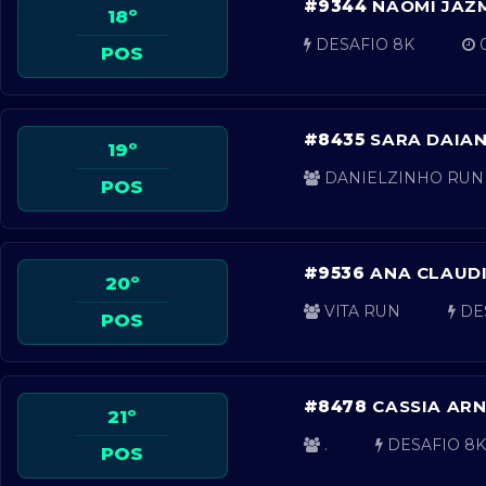
#9344
NAOMI JAZ
18º
DESAFIO 8K
0
POS
#8435
SARA DAIA
19º
DANIELZINHO RUN
POS
#9536
ANA CLAUDI
20º
VITA RUN
DE
POS
#8478
CASSIA AR
21º
.
DESAFIO 8K
POS