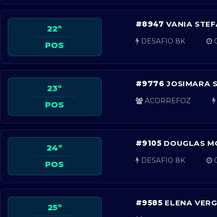
#8947
VANIA STEF
22º
DESAFIO 8K
0
POS
#9776
JOSIMARA S
23º
ACORREFOZ
POS
#9105
DOUGLAS M
24º
DESAFIO 8K
0
POS
#9585
ELENA VER
25º