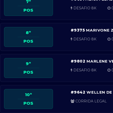
7º
DESAFIO 8K
0
POS
#9375
MARIVONE 
8º
DESAFIO 8K
0
POS
#9802
MARLENE V
9º
DESAFIO 8K
0
POS
#9642
WELLEN DE
10º
CORRIDA LEGAL
POS