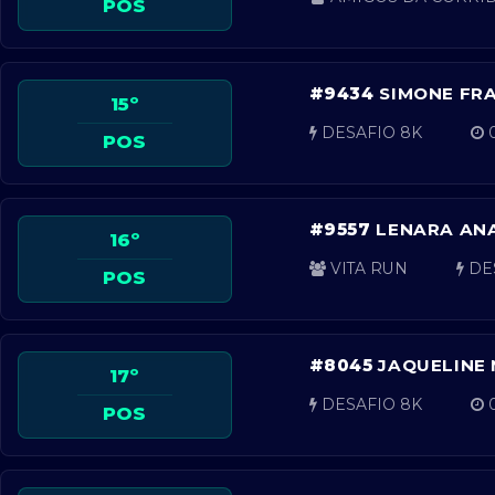
POS
#9434
SIMONE FRA
15º
DESAFIO 8K
0
POS
#9557
LENARA AN
16º
VITA RUN
DE
POS
#8045
JAQUELINE 
17º
DESAFIO 8K
0
POS