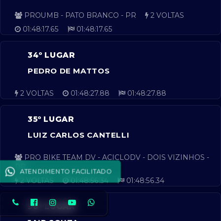
PROUMB - PATO BRANCO - PR
2 VOLTAS
01:48:17.65
01:48:17.65
34º LUGAR
PEDRO DE MATTOS
2 VOLTAS
01:48:27.88
01:48:27.88
35º LUGAR
LUIZ CARLOS CANTELLI
PRO BIKE TEAM DV - ACICLODV - DOIS VIZINHOS -
PR
ATENDIMENTO FACILITADO
2 VOLTAS
01:48:56.34
01:48:56.34
36º LUGAR