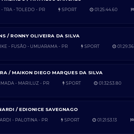
- TRA - TOLEDO - PR
SPORT
01:25:44.60
NS / RONNY OLIVEIRA DA SILVA
KE - FUSÃO - UMUARAMA - PR
SPORT
01:29:36
IRA / MAIKON DIEGO MARQUES DA SILVA
MADA - MARILUZ - PR
SPORT
01:32:53.80
NARDI / EDIONICE SAVEGNAGO
RDI - PALOTINA - PR
SPORT
01:21:53.13