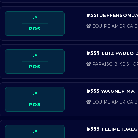
#351
JEFFERSON JA
-º
EQUIPE AMERICA BI
POS
#357
LUIZ PAULO 
-º
PARAISO BIKE SHOP
POS
#355
WAGNER MATH
-º
EQUIPE AMERICA BI
POS
#359
FELIPE IDALG
-º