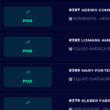
#387
ADENIS GOME
-º
BIRABIKERS - UBIRA
POS
#383
LISMARA AMB
-º
EQUIPE AMERICA BI
POS
#389
MARY PORTEL
-º
EQUIPE CHATEAUBRI
POS
#379
KLEBER FABR
-º
MTB GOIOERÊ - STU