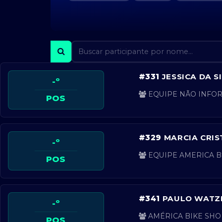
#331
JESSICA DA S
-º
EQUIPE NÃO INFOR
POS
#329
MARCIA CRIS
-º
EQUIPE AMERICA BI
POS
#341
PAULO WATZK
-º
AMÉRICA BIKE SHOP
POS