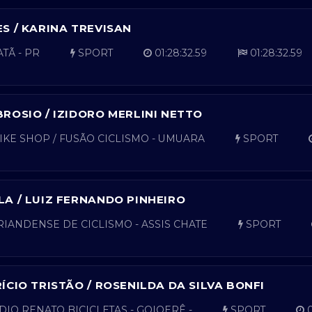
S / KARINA TREVISAN
TÃ - PR
SPORT
01:28:32.59
01:28:32.59
ROSIO / IZIDORO MERLINI NETTO
KE SHOP / FUSÃO CICLISMO - UMUARA
SPORT
A / LUIZ FERNANDO PINHEIRO
ANDENSE DE CICLISMO - ASSIS CHATE
SPORT
ÍCIO TRISTÃO / ROSENILDA DA SILVA BONFI
DIO RENATO BICICLETAS - GOIOERÊ -
SPORT
0