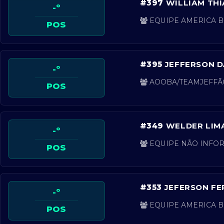
#397
WILLIAM THI
-º
EQUIPE AMERICA BI
POS
#395
JEFFERSON D
-º
AOOBA/TEAMJEFFÃO
POS
#349
WELDER LIMA
-º
EQUIPE NÃO INFOR
POS
#353
JEFERSON FE
-º
EQUIPE AMERICA BI
POS