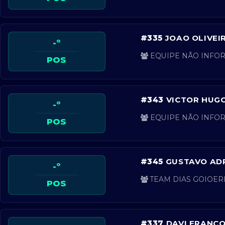
#335
JOAO OLIVEI
-º
EQUIPE NÃO INFOR
POS
#343
VICTOR HUGO
-º
EQUIPE NÃO INFOR
POS
#345
GUSTAVO AD
-º
TEAM DIAS GOIOERÊ
POS
#337
DAVI FRANCO