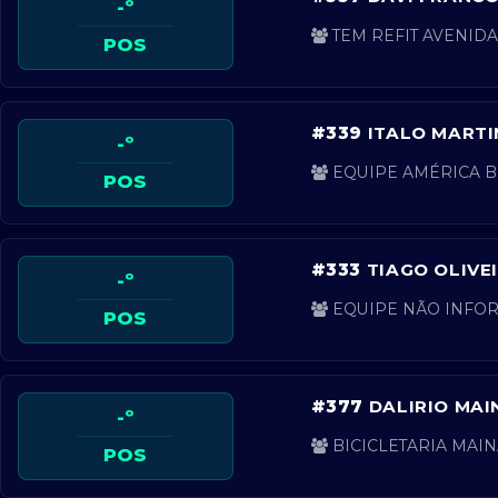
-º
TEM REFIT AVENIDA 
POS
#339
ITALO MARTI
-º
EQUIPE AMÉRICA BI
POS
#333
TIAGO OLIVE
-º
EQUIPE NÃO INFOR
POS
#377
DALIRIO MAI
-º
BICICLETARIA MAINA
POS