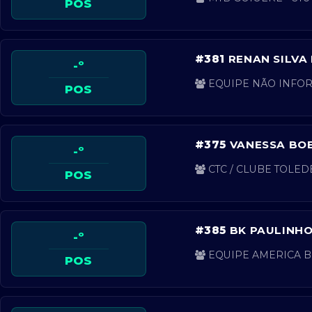
POS
#381
RENAN SILVA
-º
EQUIPE NÃO INFORM
POS
#375
VANESSA BOE
-º
CTC / CLUBE TOLED
POS
#385
BK PAULINHO
-º
EQUIPE AMERICA BI
POS