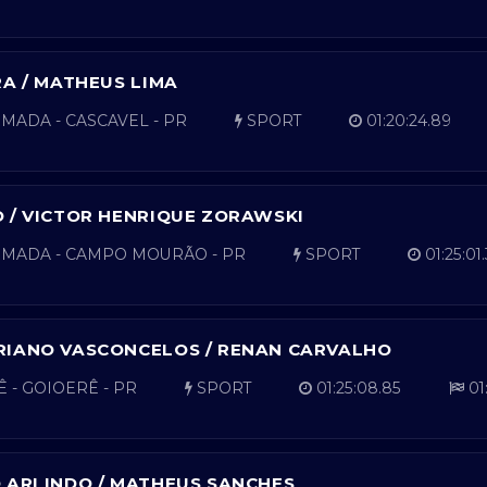
RA / MATHEUS LIMA
MADA - CASCAVEL - PR
SPORT
01:20:24.89
 / VICTOR HENRIQUE ZORAWSKI
MADA - CAMPO MOURÃO - PR
SPORT
01:25:01
RIANO VASCONCELOS / RENAN CARVALHO
 - GOIOERÊ - PR
SPORT
01:25:08.85
01
 ARLINDO / MATHEUS SANCHES