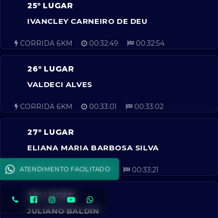
25º LUGAR
IVANCLEY CARNEIRO DE DEU
CORRIDA 6KM
00:32:49
00:32:54
26º LUGAR
VALDECI ALVES
CORRIDA 6KM
00:33:01
00:33:02
27º LUGAR
ELIANA MARIA BARBOSA SILVA
ATENDIMENTO FACILITADO
CORRIDA 6KM
00:33:11
00:33:21
28º LUGAR
JULIANO BALDIN