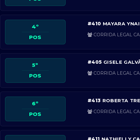
#410
MAYARA YNAI
4º
CORRIDA LEGAL CA
POS
#405
GISELE GALV
5º
CORRIDA LEGAL CA
POS
#413
ROBERTA TR
6º
CORRIDA LEGAL CA
POS
#411
NATHIELLY C