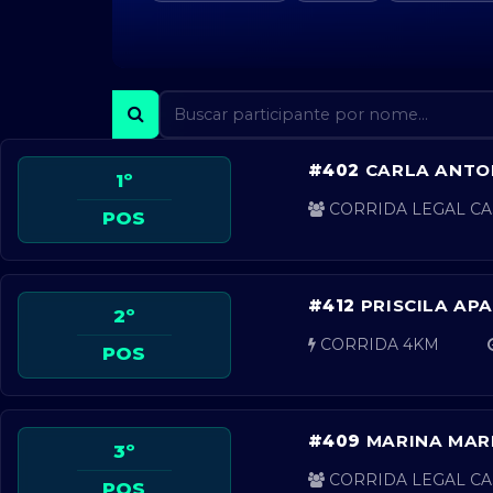
#402
CARLA ANTO
1º
CORRIDA LEGAL CA
POS
#412
PRISCILA AP
2º
CORRIDA 4KM
POS
#409
MARINA MAR
3º
CORRIDA LEGAL CA
POS