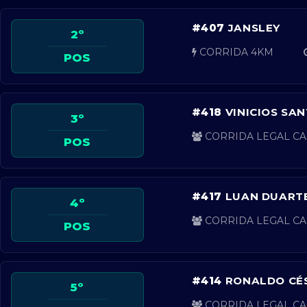
#407
JANSLEY
2º
CORRIDA 4KM
POS
#418
VINICIOS SA
3º
CORRIDA LEGAL CA
POS
#417
LUAN DUART
4º
CORRIDA LEGAL CA
POS
#414
RONALDO CÉ
5º
CORRIDA LEGAL CA