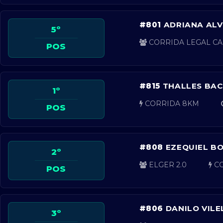
#801
ADRIANA ALV
5º
CORRIDA LEGAL CA
POS
#815
THALLES BAC
1º
CORRIDA 8KM
POS
#808
EZEQUIEL BO
2º
ELGER 2.0
CO
POS
#806
DANILO VILE
3º