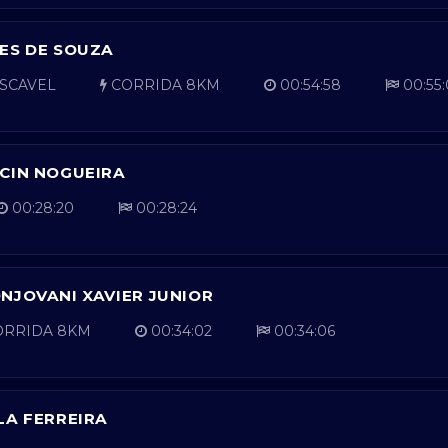
ES DE SOUZA
SCAVEL
CORRIDA 8KM
00:54:58
00:55
CIN NOGUEIRA
00:28:20
00:28:24
NJOVANI XAVIER JUNIOR
RRIDA 8KM
00:34:02
00:34:06
LA FERREIRA