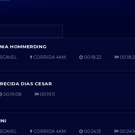
NIA HOMMERDING
SCAVEL
CORRIDA 4KM
00:18:22
00:18:2
ARECIDA DIAS CESAR
00:19:08
00:19:11
INI
SCAVEL
CORRIDA 4KM
00:24:13
00:24:1