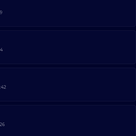
19
54
:42
26