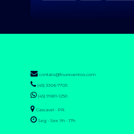
contato@foureventos.com
(45) 3306-7705
(45) 99811-1250
Cascavel - PR.
Seg - Sex: 9h - 17h