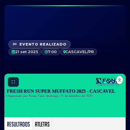
EVENTO REALIZADO
21 set 2025
7:00
CASCAVEL/PR
⛶