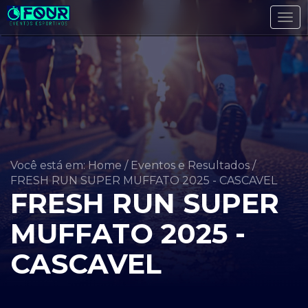
Tog
navi
Você está em: Home
/
Eventos e Resultados
/
FRESH RUN SUPER MUFFATO 2025 - CASCAVEL
FRESH RUN SUPER
MUFFATO 2025 -
CASCAVEL