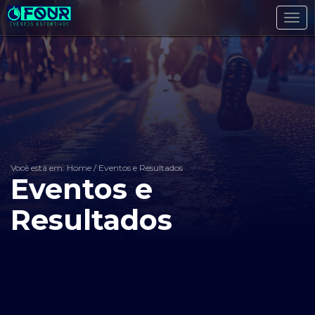
Toggl
navig
Você está em: Home
/
Eventos e Resultados
Eventos e
Resultados